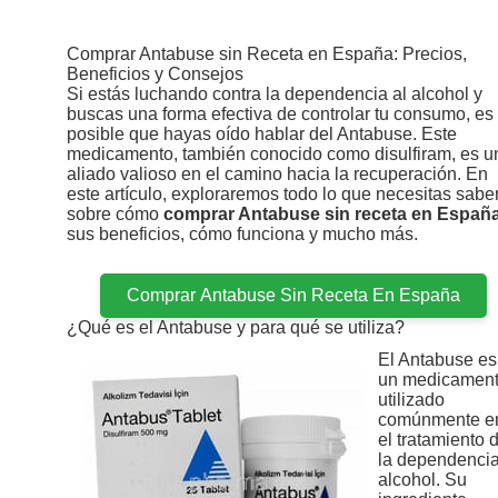
Ir
al
contenido
Comprar Antabuse sin Receta en España: Precios,
Beneficios y Consejos
Si estás luchando contra la dependencia al alcohol y
buscas una forma efectiva de controlar tu consumo, es
posible que hayas oído hablar del Antabuse. Este
medicamento, también conocido como disulfiram, es u
aliado valioso en el camino hacia la recuperación. En
este artículo, exploraremos todo lo que necesitas sabe
sobre cómo
comprar Antabuse sin receta en Españ
sus beneficios, cómo funciona y mucho más.
Comprar Antabuse Sin Receta En España
¿Qué es el Antabuse y para qué se utiliza?
El Antabuse es
un medicamen
utilizado
comúnmente e
el tratamiento 
la dependencia
alcohol. Su