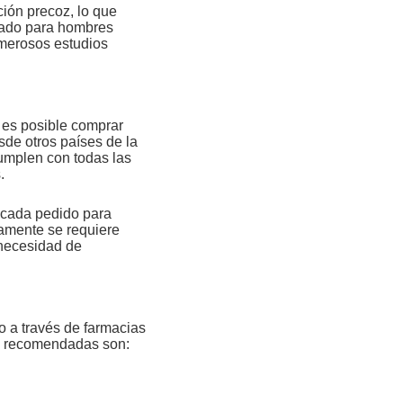
ción precoz, lo que
icado para hombres
umerosos estudios
es posible comprar
de otros países de la
umplen con todas las
.
 cada pedido para
camente se requiere
 necesidad de
 a través de farmacias
es recomendadas son: