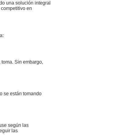
do una solución integral
 competitivo en
a:
a toma. Sin embargo,
 o se están tomando
use según las
guir las