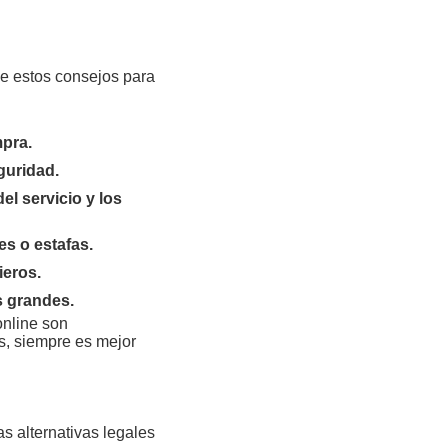
ue estos consejos para
mpra.
guridad.
el servicio y los
es o estafas.
ieros.
s grandes.
online son
ás, siempre es mejor
s alternativas legales