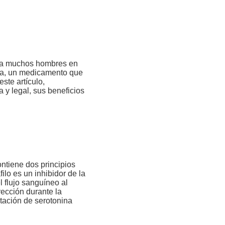
n a muchos hombres en
ra, un medicamento que
ste artículo,
y legal, sus beneficios
tiene dos principios
filo es un inhibidor de la
l flujo sanguíneo al
ección durante la
ptación de serotonina