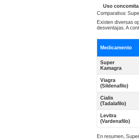
Uso concomitan
Comparativa: Super
Existen diversas op
desventajas. A co
Medicamento
Super
Kamagra
Viagra
(Sildenafilo)
Cialis
(Tadalafilo)
Levitra
(Vardenafilo)
En resumen, Super 