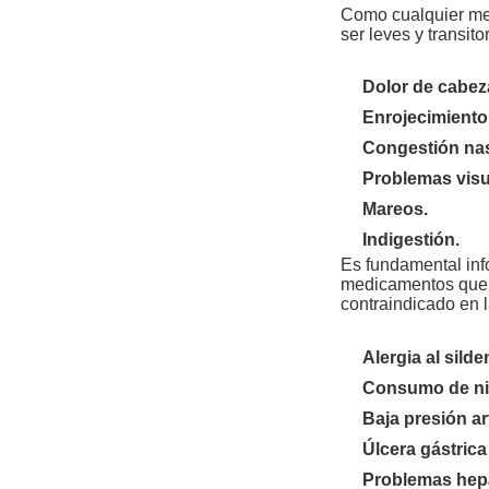
Como cualquier me
ser leves y transito
Dolor de cabez
Enrojecimiento 
Congestión nas
Problemas visua
Mareos.
Indigestión.
Es fundamental inf
medicamentos que 
contraindicado en l
Alergia al sil
Consumo de nit
Baja presión ar
Úlcera gástrica
Problemas hepá