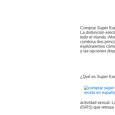
Ir
al
contenido
Comprar Super Kam
La disfunción eréc
todo el mundo. Af
combina dos princi
exploraremos cómo 
y las opciones disp
¿Qué es Super Kama
actividad sexual. L
(ISRS) que retrasa 