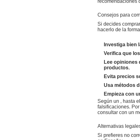
recomendaciones d
Consejos para com
Si decides comprar
hacerlo de la form
Investiga bien 
Verifica que lo
Lee opiniones d
productos.
Evita precios s
Usa métodos de
Empieza con un
Según un , hasta e
falsificaciones. Po
consultar con un m
Alternativas legal
Si prefieres no co