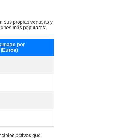
on sus propias ventajas y
iones más populares:
ximado por
(Euros)
cipios activos que