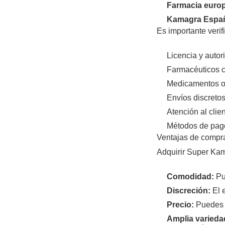
Farmacia europ
Kamagra España
Es importante verif
Licencia y autor
Farmacéuticos c
Medicamentos or
Envíos discreto
Atención al clie
Métodos de pag
Ventajas de compra
Adquirir Super Kam
Comodidad:
Pue
Discreción:
El e
Precio:
Puedes e
Amplia varieda