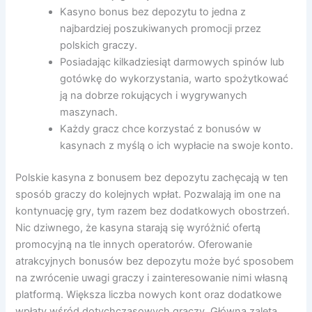
Kasyno bonus bez depozytu to jedna z
najbardziej poszukiwanych promocji przez
polskich graczy.
Posiadając kilkadziesiąt darmowych spinów lub
gotówkę do wykorzystania, warto spożytkować
ją na dobrze rokujących i wygrywanych
maszynach.
Każdy gracz chce korzystać z bonusów w
kasynach z myślą o ich wypłacie na swoje konto.
Polskie kasyna z bonusem bez depozytu zachęcają w ten
sposób graczy do kolejnych wpłat. Pozwalają im one na
kontynuację gry, tym razem bez dodatkowych obostrzeń.
Nic dziwnego, że kasyna starają się wyróżnić ofertą
promocyjną na tle innych operatorów. Oferowanie
atrakcyjnych bonusów bez depozytu może być sposobem
na zwrócenie uwagi graczy i zainteresowanie nimi własną
platformą. Większa liczba nowych kont oraz dodatkowe
wpłaty wśród dotychczasowych graczy. Główną zaletą