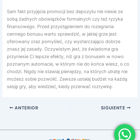
Sam fakt przyjęcia promocji bez depozytu nie niesie ze
sobą żadnych obowiązków formalnych czy też ryzyka
finansowego. Przed przystąpieniem do rozegrania
cennego bonusu warto sprawdzić, w jakiej grze jest
oferowany oraz pomyśleć, czy wystarczająco dobrze
znasz jej zasady. Oczywistym jest, że świadoma gra
przyniesie Ci lepsze efekty, niż gra z bonusem w nowo
poznanym automacie, w którym nie do końca wiesz, o co
chodzi. Nigdy nie stawiaj pieniędzy, na których utratę nie
możesz sobie pozwolić. Zawsze ustalaj budżet na każdą
sesję gry, aby wiedzieć, kiedy przerwać rozrywkę.
ANTERIOR
SIGUIENTE