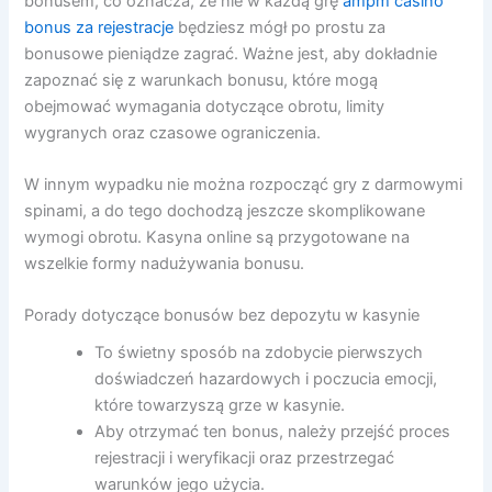
bonusem, co oznacza, że nie w każdą grę
ampm casino
bonus za rejestracje
będziesz mógł po prostu za
bonusowe pieniądze zagrać. Ważne jest, aby dokładnie
zapoznać się z warunkach bonusu, które mogą
obejmować wymagania dotyczące obrotu, limity
wygranych oraz czasowe ograniczenia.
W innym wypadku nie można rozpocząć gry z darmowymi
spinami, a do tego dochodzą jeszcze skomplikowane
wymogi obrotu. Kasyna online są przygotowane na
wszelkie formy nadużywania bonusu.
Porady dotyczące bonusów bez depozytu w kasynie
To świetny sposób na zdobycie pierwszych
doświadczeń hazardowych i poczucia emocji,
które towarzyszą grze w kasynie.
Aby otrzymać ten bonus, należy przejść proces
rejestracji i weryfikacji oraz przestrzegać
warunków jego użycia.