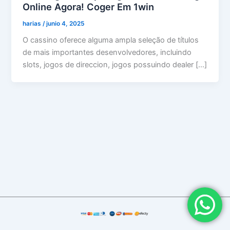
Online Agora! Coger Em 1win
harias
/
junio 4, 2025
O cassino oferece alguma ampla seleção de títulos
de mais importantes desenvolvedores, incluindo
slots, jogos de direccion, jogos possuindo dealer […]