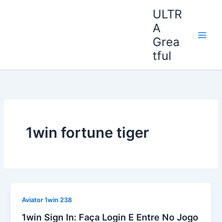
Ir
ULTR
al
A
contenido
Grea
tful
1win fortune tiger
Aviator 1win 238
1win Sign In: Faça Login E Entre No Jogo