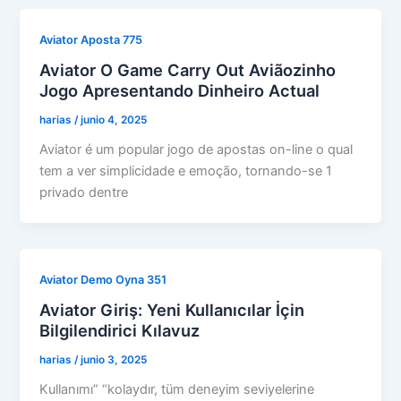
Aviator Aposta 775
Aviator O Game Carry Out Aviãozinho
Jogo Apresentando Dinheiro Actual
harias
/
junio 4, 2025
Aviator é um popular jogo de apostas on-line o qual
tem a ver simplicidade e emoção, tornando-se 1
privado dentre
Aviator Demo Oyna 351
Aviator Giriş: Yeni Kullanıcılar İçin
Bilgilendirici Kılavuz
harias
/
junio 3, 2025
Kullanımı” “kolaydır, tüm deneyim seviyelerine