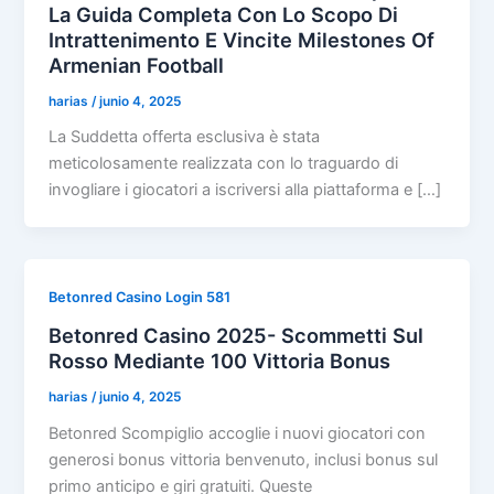
La Guida Completa Con Lo Scopo Di
Intrattenimento E Vincite Milestones Of
Armenian Football
harias
/
junio 4, 2025
La Suddetta offerta esclusiva è stata
meticolosamente realizzata con lo traguardo di
invogliare i giocatori a iscriversi alla piattaforma e […]
Betonred Casino Login 581
Betonred Casino 2025- Scommetti Sul
Rosso Mediante 100 Vittoria Bonus
harias
/
junio 4, 2025
Betonred Scompiglio accoglie i nuovi giocatori con
generosi bonus vittoria benvenuto, inclusi bonus sul
primo anticipo e giri gratuiti. Queste