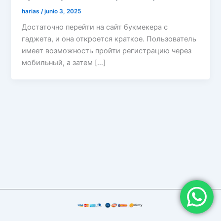
harias
/
junio 3, 2025
Достаточно перейти на сайт букмекера с
гаджета, и она откроется краткое. Пользователь
имеет возможность пройти регистрацию через
мобильный, а затем […]