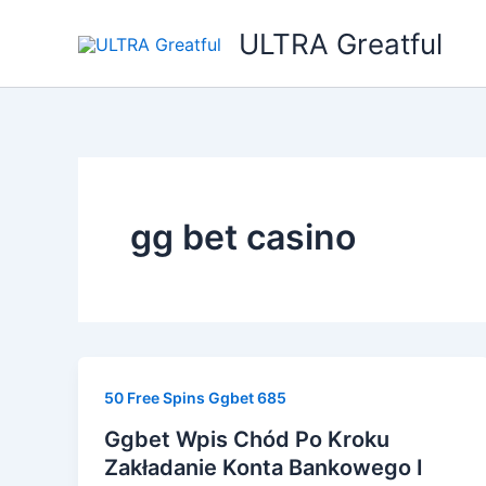
Ir
ULTRA Greatful
al
contenido
gg bet casino
50 Free Spins Ggbet 685
Ggbet Wpis Chód Po Kroku
Zakładanie Konta Bankowego I