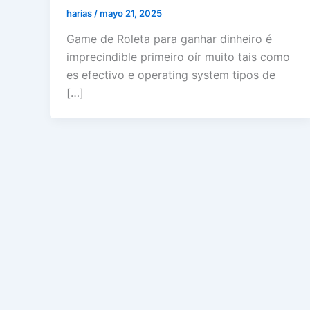
harias
/
mayo 21, 2025
Game de Roleta para ganhar dinheiro é
imprecindible primeiro oír muito tais como
es efectivo e operating system tipos de
[…]