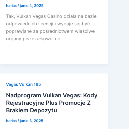
harias
/
junio 4, 2025
Tak, Vulkan Vegas Casino działa na bazie
odpowiednich licencji i wydaje się być
poprawiane za pośrednictwem właściwe
organy piszczałkowe, co
Vegas Vulkan 165
Nadprogram Vulkan Vegas: Kody
Rejestracyjne Plus Promocje Z
Brakiem Depozytu
harias
/
junio 3, 2025