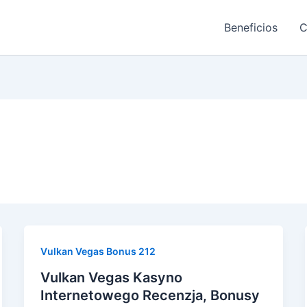
Beneficios
C
Vulkan Vegas Bonus 212
Vulkan Vegas Kasyno
Internetowego Recenzja, Bonusy