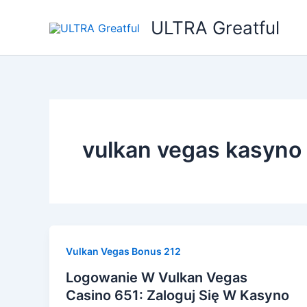
Ir
ULTRA Greatful
al
contenido
vulkan vegas kasyno
Vulkan Vegas Bonus 212
Logowanie W Vulkan Vegas
Casino 651: Zaloguj Się W Kasyno