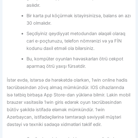
asılıdır.
Bir karta pul köçürmək istəyirsinizsə, balans ən azı
30 olmalıdır.
Seçdiyiniz qeydiyyat metodundan əlaqəli olaraq
cari e-poçtunuzu, telefon nömrənizi və ya FİN
kodunu daxil etməli ola bilərsiniz.
Bu, kompüter oyunları həvəskarları ötrü cekpot
aparmaq ötrü yaxşı fürsətdir.
İstər evdə, istərsə də hərəkətdə olarkən, 1win online hədis
təcrübəsindən zövq almaq mümkündür. IOS cihazlarında
isə tətbiq birbaşa App Store-dan yüklənə bilmir. Lakin mobil
brauzer vasitəsilə 1win giris edərək oyun təcrübəsindən
bütöv şəkildə istifadə eləmək mümkündür. 1win
Azerbaycan, istifadəçilərinə təmtəraqlı səviyyəli müştəri
dəstəyi və texniki sədəqə xidmətləri təklif edir.