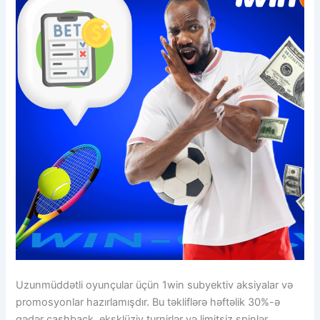
Uzunmüddətli oyunçular üçün 1win subyektiv aksiyalar və
promosyonlar hazırlamışdır. Bu təkliflərə həftəlik 30%-ə
qədər cashback, eksklüziv turnirlər və limitsiz spinlər