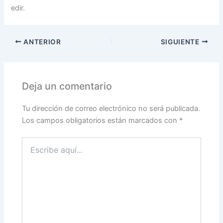
edir.
ANTERIOR
SIGUIENTE
Deja un comentario
Tu dirección de correo electrónico no será publicada.
Los campos obligatorios están marcados con
*
Escribe
aquí...