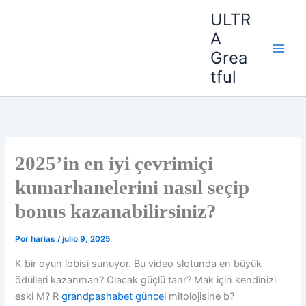
Ir
ULTR
al
A
contenido
Grea
tful
2025’in en iyi çevrimiçi
kumarhanelerini nasıl seçip
bonus kazanabilirsiniz?
Por
harias
/
julio 9, 2025
K bir oyun lobisi sunuyor. Bu video slotunda en büyük
ödülleri kazanman? Olacak güçlü tanr? Mak için kendinizi
eski M? R
grandpashabet güncel
mitolojisine b?