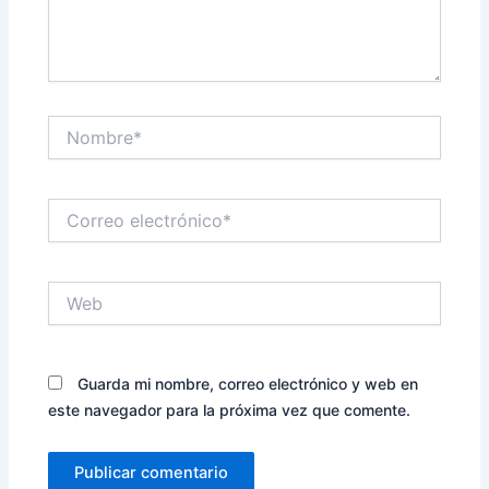
Nombre*
Correo
electrónico*
Web
Guarda mi nombre, correo electrónico y web en
este navegador para la próxima vez que comente.