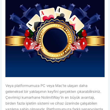
Veya platformumuza PC veya Mac’te ulaşan daha
geleneksel bir yaklaşımın keyfini gerçekten çıkarabilirsiniz.
Çevrimiçi kumarhane NolimitWay’in en büyük avantajı,
birden fazla işletim sistemi ve cihaz üzerinde çalışabilen
yazılıma sahip olmasıdır. Platformumuza farklı senaryolarda