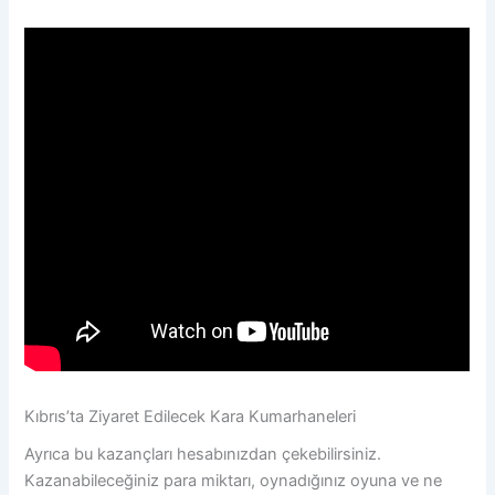
Kıbrıs’ta Ziyaret Edilecek Kara Kumarhaneleri
Ayrıca bu kazançları hesabınızdan çekebilirsiniz.
Kazanabileceğiniz para miktarı, oynadığınız oyuna ve ne