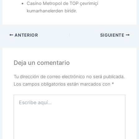
Casino Metropol de TOP çevrimiçi
kumarhanelerden biridir.
ANTERIOR
SIGUIENTE
Deja un comentario
Tu dirección de correo electrónico no será publicada.
Los campos obligatorios están marcados con
*
Escribe
aquí...