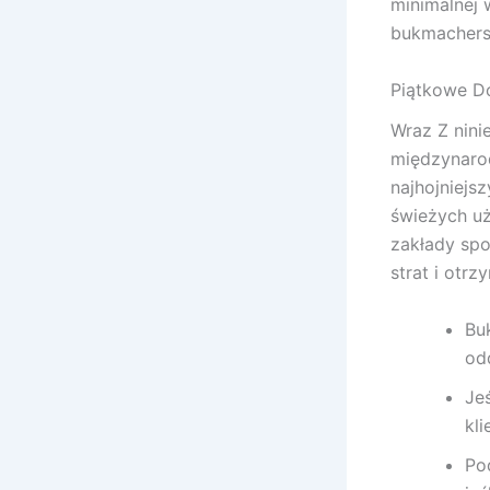
minimalnej 
bukmachersk
Piątkowe D
Wraz Z nini
międzynaro
najhojniejs
świeżych uż
zakłady spo
strat i otr
Bu
od
Je
kl
Po