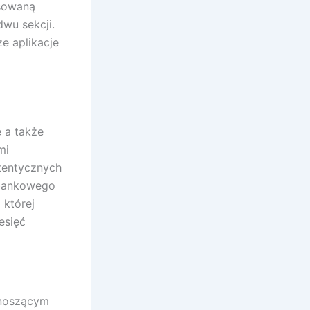
osowaną
wu sekcji.
e aplikacje
 a także
mi
tentycznych
 bankowego
 której
esięć
ynoszącym