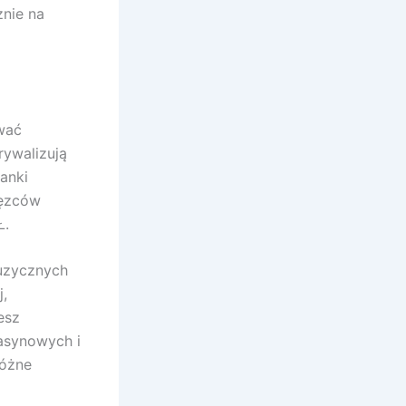
nie na
ować
rywalizują
anki
ięzców
Ł.
uzycznych
j,
esz
asynowych i
Różne