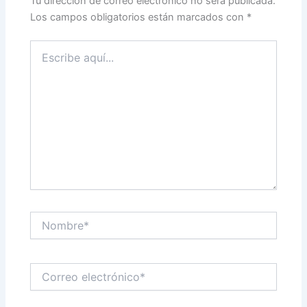
Tu dirección de correo electrónico no será publicada.
Los campos obligatorios están marcados con
*
Escribe
aquí...
Nombre*
Correo
electrónico*