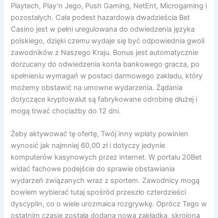
Playtech, Play’n Jego, Push Gaming, NetEnt, Microgaming i
pozostałych. Cała podest hazardowa dwadzieścia Bet
Casino jest w pełni uregulowana do odwiedzenia języka
polskiego, dzięki czemu wydaje się być odpowiednia gwoli
zawodników z Naszego Kraju. Bonus jest automatycznie
dorzucany do odwiedzenia konta bankowego gracza, po
spełnieniu wymagań w postaci darmowego zakładu, który
możemy obstawić na umowne wydarzenia. Żądania
dotyczące kryptowalut są fabrykowane odrobinę dłużej i
mogą trwać chociażby do 12 dni.
Żeby aktywować tę ofertę, Twój inny wpłaty powinien
wynosić jak najmniej 60,00 zł i dotyczy jedynie
komputerów kasynowych przez internet. W portalu 20Bet
widać fachowe podejście do sprawie obstawiania
wydarzeń związanych wraz z sportem. Zawodnicy mogą
bowiem wybierać tutaj spośród przeszło czterdzieści
dyscyplin, co o wiele urozmaica rozgrywkę. Oprócz Tego w
ostatnim czasie została dodana nowa zakładka, skrojona