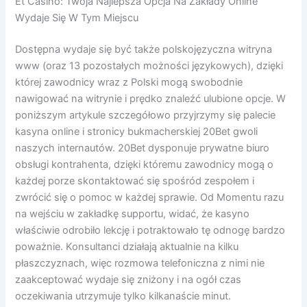
Et Casino: Twoja Najlepsza Opcja Na Zakłady Online
Wydaje Się W Tym Miejscu
Dostępna wydaje się być także polskojęzyczna witryna
www (oraz 13 pozostałych możności językowych), dzięki
której zawodnicy wraz z Polski mogą swobodnie
nawigować na witrynie i prędko znaleźć ulubione opcje. W
poniższym artykule szczegółowo przyjrzymy się palecie
kasyna online i stronicy bukmacherskiej 20Bet gwoli
naszych internautów. 20Bet dysponuje prywatne biuro
obsługi kontrahenta, dzięki któremu zawodnicy mogą o
każdej porze skontaktować się spośród zespołem i
zwrócić się o pomoc w każdej sprawie. Od Momentu razu
na wejściu w zakładkę supportu, widać, że kasyno
właściwie odrobiło lekcję i potraktowało tę odnogę bardzo
poważnie. Konsultanci działają aktualnie na kilku
płaszczyznach, więc rozmowa telefoniczna z nimi nie
zaakceptować wydaje się zniżony i na ogół czas
oczekiwania utrzymuje tylko kilkanaście minut.