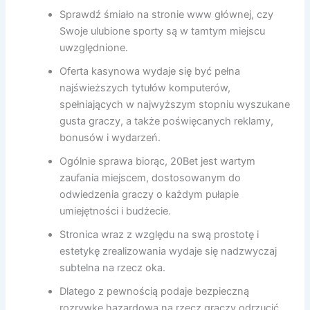
Sprawdź śmiało na stronie www głównej, czy
Swoje ulubione sporty są w tamtym miejscu
uwzględnione.
Oferta kasynowa wydaje się być pełna
najświeższych tytułów komputerów,
spełniających w najwyższym stopniu wyszukane
gusta graczy, a także poświęcanych reklamy,
bonusów i wydarzeń.
Ogólnie sprawa biorąc, 20Bet jest wartym
zaufania miejscem, dostosowanym do
odwiedzenia graczy o każdym pułapie
umiejętności i budżecie.
Stronica wraz z względu na swą prostotę i
estetykę zrealizowania wydaje się nadzwyczaj
subtelna na rzecz oka.
Dlatego z pewnością podaje bezpieczną
rozrywkę hazardową na rzecz graczy odrzucić