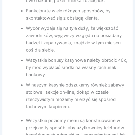
owo bakarat, poker, ruletka i blackjack.
Funkcjonuje wiele różnych sposobów, by
skontaktować się z obsługą klienta.
Wybór wydaje się na tyle duży, że większość
zawodników, wyjąwszy względu na posiadany
budżet i zapatrywania, znajdzie w tym miejscu
coś dla siebie.
Wszystkie bonusy kasynowe należy obrócić 40x,
by móc wypłacić środki na własny rachunek
bankowy.
W naszym kasynie odszukamy również zabawy
stołowe i sekcje on-line, dokąd w czasie
rzeczywistym możemy mierzyć się spośród
fachowym krupierem.
Wszystkie poziomy menu są konstruowane w
przejrzysty sposób, aby użytkownicy telefonów
komórkowych odrzucić byli zdezorientowani, jak