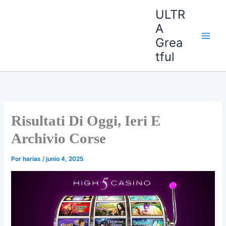
Ir
ULTR
al
A
contenido
Grea
tful
Risultati Di Oggi, Ieri E
Archivio Corse
Por
harias
/
junio 4, 2025