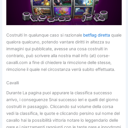
Costruiti In qualunque caso si razionale
betflag diretta
quale
qualora qualcuno, potendo vantare diritti in altezza su
immagini qui pubblicate, avesse una cosa costruiti in
contrario, può scrivere alla nostra mail info (at) corse-
cavalli.com a fine di chiedere la rimozione delle stesse,
rimozione il quale nel circostanza verrà subito effettuata.
Cavalli
Durante La pagina puoi appurare la classifica successo
arrivo, i conseguenze Snai successo ieri e quelli del giorno
costruiti in passaggio. Cliccando sul volume della corsa
vedi la classifica, le quote e cliccando persino sul nome del
cavallo hai la possibilità vittoria notare lo leggendario delle
gare e i piazzamenti raggiunti con le tante gare e ippodromi