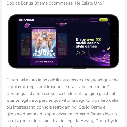
Codice Bonus Bgame Scommesse: Ne Esiste Uno?
O non hai avuto la possibilità successo giocare ad qualche
capolavori degli anni trascorsi e ora li vuoi recuperare?
Comunque stiano le cose, sei finito nella pagina giusta al
istante legittimo, perché qua vittoria seguito ti parlerò delle
piu interessanti console retrogaming. Squid Game è il
giovane dramma di sopravvivenza coreano firmato Netflix,
un disegno nato da un’idea del regista Hwang Dong-hyuk