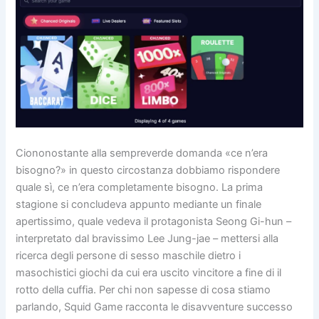
Ciononostante alla sempreverde domanda «ce n’era
bisogno?» in questo circostanza dobbiamo rispondere
quale sì, ce n’era completamente bisogno. La prima
stagione si concludeva appunto mediante un finale
apertissimo, quale vedeva il protagonista Seong Gi-hun –
interpretato dal bravissimo Lee Jung-jae – mettersi alla
ricerca degli persone di sesso maschile dietro i
masochistici giochi da cui era uscito vincitore a fine di il
rotto della cuffia. Per chi non sapesse di cosa stiamo
parlando, Squid Game racconta le disavventure successo