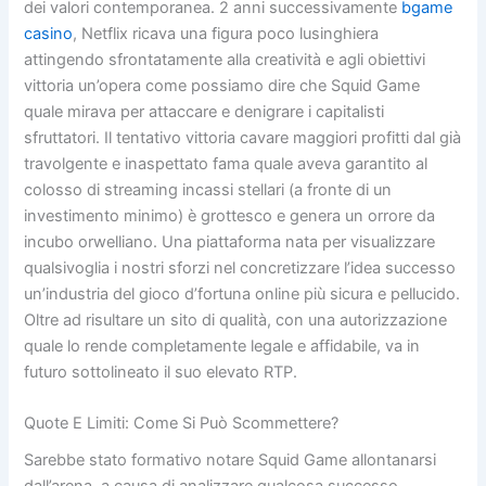
dei valori contemporanea. 2 anni successivamente
bgame
casino
, Netflix ricava una figura poco lusinghiera
attingendo sfrontatamente alla creatività e agli obiettivi
vittoria un’opera come possiamo dire che Squid Game
quale mirava per attaccare e denigrare i capitalisti
sfruttatori. Il tentativo vittoria cavare maggiori profitti dal già
travolgente e inaspettato fama quale aveva garantito al
colosso di streaming incassi stellari (a fronte di un
investimento minimo) è grottesco e genera un orrore da
incubo orwelliano. Una piattaforma nata per visualizzare
qualsivoglia i nostri sforzi nel concretizzare l’idea successo
un’industria del gioco d’fortuna online più sicura e pellucido.
Oltre ad risultare un sito di qualità, con una autorizzazione
quale lo rende completamente legale e affidabile, va in
futuro sottolineato il suo elevato RTP.
Quote E Limiti: Come Si Può Scommettere?
Sarebbe stato formativo notare Squid Game allontanarsi