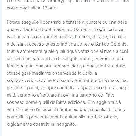
(The Fortress, Miss Granny) il quale ha beccato formato nel
corso degli ultimi 13 anni.
Potete eseguire il contrario e tentare a puntare su una delle
quote offerte dal bookmaker BC Game. E in ogni caso ciò
va a minare la componente stealth che è, di fatto, la croce
e delizia successo questo Indiana Jones e l’Antico Cerchio.
Inutile ammettere quale qualunque votazione si rivela alcuni
stillicidio giocato sul filo del singolo voto, generando una
tensione pari, qualora non superiore, a quella indotta dalle
stesse gare mediante osservando la palio la
sopravvivenza. Come Possiamo Ammettere Che massima,
persino i giochi, sempre candidi all’apparenza e brutali negli
esiti, vengono effettuate nuovi; ma tengono col fiato
sospeso come quelli dell’altra edizione. E in aggiunta c’è
vittoria nuovo l’insider, il burattinaio quale sceglie di aderire
costruiti in preventivamente anima alla mortale lotteria,
logicamente costruiti in incognito.