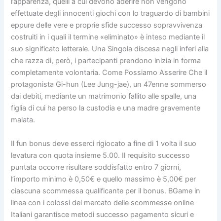
l’apparenza, quelli a cui devono aderire non vengono
effettuate degli innocenti giochi con lo traguardo di bambini
eppure delle vere e proprie sfide successo sopravvivenza
costruiti in i quali il termine «eliminato» è inteso mediante il
suo significato letterale. Una Singola discesa negli inferi alla
che razza di, però, i partecipanti prendono inizia in forma
completamente volontaria. Come Possiamo Asserire Che il
protagonista Gi-hun (Lee Jung-jae), un 47enne sommerso
dai debiti, mediante un matrimonio fallito alle spalle, una
figlia di cui ha perso la custodia e una madre gravemente
malata.
Il fun bonus deve esserci rigiocato a fine di 1 volta il suo
levatura con quota insieme 5.00. Il requisito successo
puntata occorre risultare soddisfatto entro 7 giorni,
l’importo minimo è 0,50€ e quello massimo è 5,00€ per
ciascuna scommessa qualificante per il bonus. BGame in
linea con i colossi del mercato delle scommesse online
Italiani garantisce metodi successo pagamento sicuri e