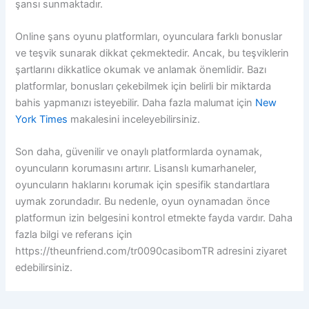
şansı sunmaktadır.
Online şans oyunu platformları, oyunculara farklı bonuslar
ve teşvik sunarak dikkat çekmektedir. Ancak, bu teşviklerin
şartlarını dikkatlice okumak ve anlamak önemlidir. Bazı
platformlar, bonusları çekebilmek için belirli bir miktarda
bahis yapmanızı isteyebilir. Daha fazla malumat için
New
York Times
makalesini inceleyebilirsiniz.
Son daha, güvenilir ve onaylı platformlarda oynamak,
oyuncuların korumasını artırır. Lisanslı kumarhaneler,
oyuncuların haklarını korumak için spesifik standartlara
uymak zorundadır. Bu nedenle, oyun oynamadan önce
platformun izin belgesini kontrol etmekte fayda vardır. Daha
fazla bilgi ve referans için
https://theunfriend.com/tr0090casibomTR adresini ziyaret
edebilirsiniz.