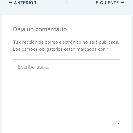
ANTERIOR
SIGUIENTE
Deja un comentario
Tu dirección de correo electrónico no será publicada.
Los campos obligatorios están marcados con
*
Escribe
aquí...