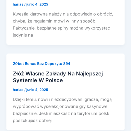
harias
/
junio 4, 2025
Kwestia klarowna należy nią odpowiednio obrócić,
chyba, że regulamin mówi w inny sposób.
Faktycznie, bezpłatne spiny można wykorzystać
jedynie na
20bet Bonus Bez Depozytu 894
Złóż Własne Zakłady Na Najlepszej
Systemie W Polsce
harias
/
junio 4, 2025
Dzięki temu, nowi i niezdecydowani gracze, mogą
wypróbować wyselekcjonowane gry kasynowe
bezpiecznie. Jeśli mieszkasz na terytorium polski i
poszukujesz dobrej