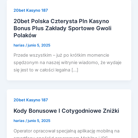
20bet Kasyno 187
20bet Polska Czterysta Pln Kasyno
Bonus Plus Zakłady Sportowe Gwoli
Polaków
harias
/
junio 5, 2025
Przede wszystkim – już po krótkim momencie
spędzonym na naszej witrynie wiadomo, że wydaje
się jest to w całości legalna […]
20bet Kasyno 187
Kody Bonusowe I Cotygodniowe Zniżki
harias
/
junio 5, 2025
Operator opracował specjalną aplikację mobilną na