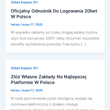
20bet Kasyno 311
Oficjalny Odnośnik Do Logowania 20bet
W Polsce
harias
/
mayo 17, 2025
W wypadku reklamy od czasu drugiej wpłaty można
użyć kod bonusowy 2DEP, żeby otrzymać wszystkie
benefity wymienione powyżej. Free spiny […]
20bet Kasyno 311
Złóż Własne Zakłady Na Najlepszej
Platformie W Polsce
harias
/
mayo 17, 2025
W razie jakichkolwiek pytań dostępny wydaje się
rozmowa telefoniczna z działem obsługi