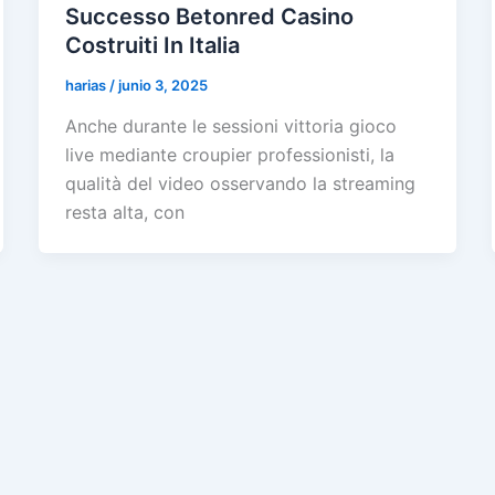
Successo Betonred Casino
Costruiti In Italia
harias
/
junio 3, 2025
Anche durante le sessioni vittoria gioco
live mediante croupier professionisti, la
qualità del video osservando la streaming
resta alta, con