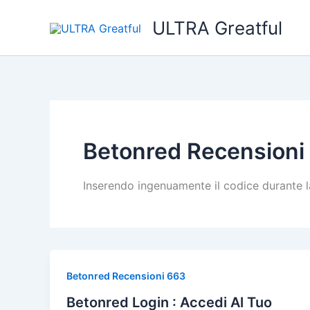
Ir
ULTRA Greatful
al
contenido
Betonred Recensioni
Inserendo ingenuamente il codice durante la 
Betonred Recensioni 663
Betonred Login : Accedi Al Tuo