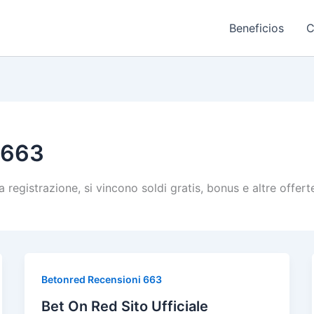
Beneficios
C
 663
registrazione, si vincono soldi gratis, bonus e altre offerte
Betonred Recensioni 663
Bet On Red️ Sito Ufficiale