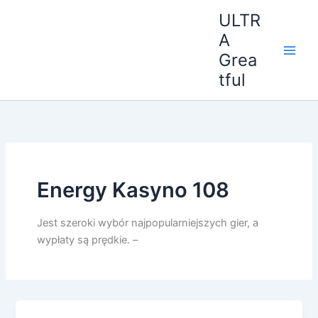
Ir
ULTR
al
A
contenido
Grea
tful
Energy Kasyno 108
Jest szeroki wybór najpopularniejszych gier, a
wypłaty są prędkie. –