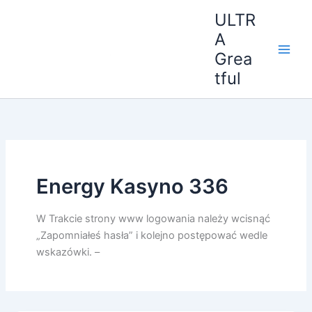
Ir
ULTR
al
A
contenido
Grea
tful
Energy Kasyno 336
W Trakcie strony www logowania należy wcisnąć
„Zapomniałeś hasła” i kolejno postępować wedle
wskazówki. –