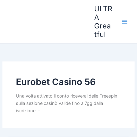
Ir
ULTR
al
A
contenido
Grea
tful
Eurobet Casino 56
Una volta attivato il conto riceverai delle Freespin
sulla sezione casinò valide fino a 7gg dalla
iscrizione. –