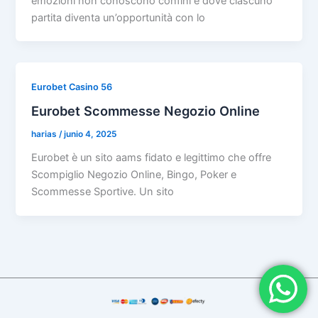
emozioni non conoscono confini e dove ciascuno
partita diventa un’opportunità con lo
Eurobet Casino 56
Eurobet Scommesse Negozio Online
harias
/
junio 4, 2025
Eurobet è un sito aams fidato e legittimo che offre
Scompiglio Negozio Online, Bingo, Poker e
Scommesse Sportive. Un sito