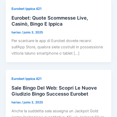
Eurobet Ippica 421
Eurobet: Quote Scommesse Live,
Casinò, Bingo E Ippica
harias
/
junio 3, 2025
Per scaricare le app di Eurobet dovete recarvi
sull’App Store, qualora siete costruiti in possessione
vittoria taluno smartphone o tablet […]
Eurobet Ippica 421
Sale Bingo Del Web: Scopri Le Nuove
Giudizio Bingo Successo Eurobet
harias
/
junio 3, 2025
Anche la suddetta sala assegna un Jackpot Gold