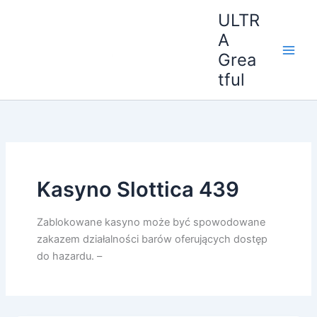
Ir
ULTR
al
A
contenido
Grea
tful
Kasyno Slottica 439
Zablokowane kasyno może być spowodowane
zakazem działalności barów oferujących dostęp
do hazardu. –