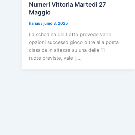
Numeri Vittoria Martedì 27
Maggio
harias
/
junio 3, 2025
La schedina del Lotto prevede varie
opzioni successo gioco oltre alla posta
classica in altezza su una delle 11
ruote previste, vale […]