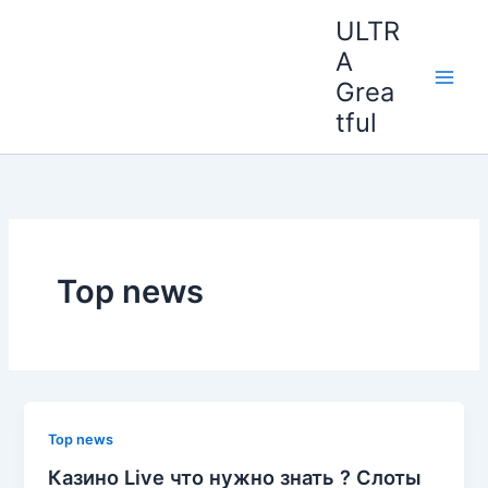
Ir
ULTR
al
A
contenido
Grea
tful
Top news
Top news
Казино Live что нужно знать ? Слоты