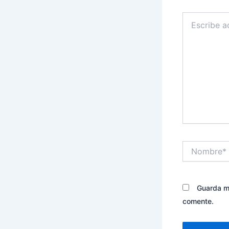
Escribe
aquí...
Nombre*
Guarda mi
comente.