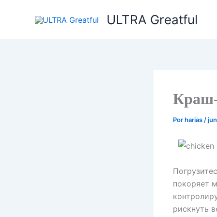
Ir
ULTRA Greatful
al
contenido
Краш-
Por
harias
/
jun
Погрузитес
покоряет м
контролиру
рискнуть в