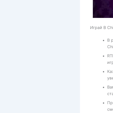
Играй В Ch
В 
Ch
RT
иг
Ка
ув
Ва
ст
Пр
см