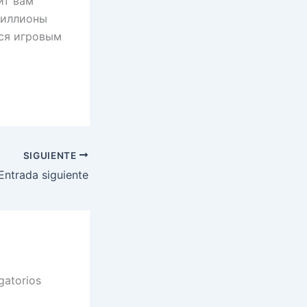
ит вам
миллионы
ься игровым
SIGUIENTE
Entrada siguiente
gatorios