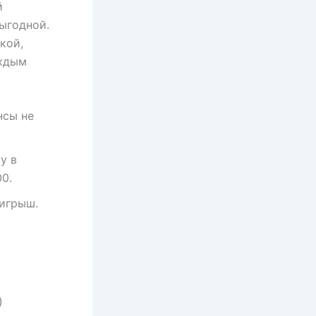
й
ыгодной.
кой,
аждым
нсы не
у в
0.
ыигрыш.
)