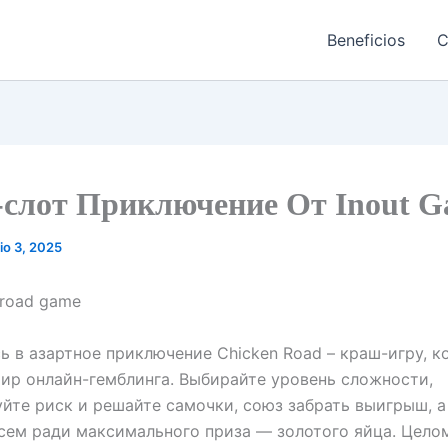
Beneficios
C
слот Приключение От Inout G
io 3, 2025
ь в азартное приключение Chicken Road – краш-игру, к
ир онлайн-гемблинга. Выбирайте уровень сложности,
йте риск и решайте самочки, союз забрать выигрыш, а
сем ради максимального приза — золотого яйца. Цело