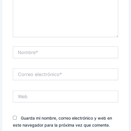
Nombre*
Correo
electrónico*
Web
Guarda mi nombre, correo electrónico y web en
este navegador para la próxima vez que comente.