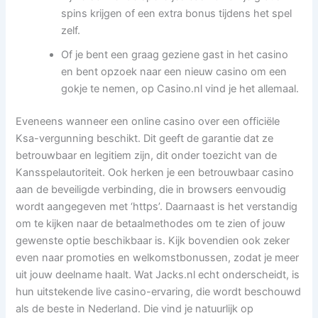
spins krijgen of een extra bonus tijdens het spel
zelf.
Of je bent een graag geziene gast in het casino
en bent opzoek naar een nieuw casino om een
gokje te nemen, op Casino.nl vind je het allemaal.
Eveneens wanneer een online casino over een officiële
Ksa-vergunning beschikt. Dit geeft de garantie dat ze
betrouwbaar en legitiem zijn, dit onder toezicht van de
Kansspelautoriteit. Ook herken je een betrouwbaar casino
aan de beveiligde verbinding, die in browsers eenvoudig
wordt aangegeven met ‘https’. Daarnaast is het verstandig
om te kijken naar de betaalmethodes om te zien of jouw
gewenste optie beschikbaar is. Kijk bovendien ook zeker
even naar promoties en welkomstbonussen, zodat je meer
uit jouw deelname haalt. Wat Jacks.nl echt onderscheidt, is
hun uitstekende live casino-ervaring, die wordt beschouwd
als de beste in Nederland. Die vind je natuurlijk op