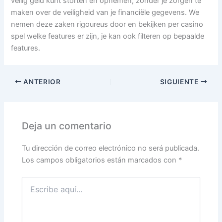
veilig geld kunt storten en opnemen, zonder je zorgen te
maken over de veiligheid van je financiële gegevens. We
nemen deze zaken rigoureus door en bekijken per casino
spel welke features er zijn, je kan ook filteren op bepaalde
features.
ANTERIOR
SIGUIENTE
Deja un comentario
Tu dirección de correo electrónico no será publicada.
Los campos obligatorios están marcados con
*
Escribe
aquí...