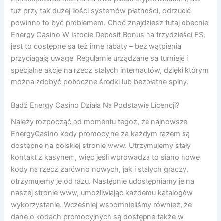
tuż przy tak dużej ilości systemów płatności, odrzucić
powinno to być problemem. Choć znajdziesz tutaj obecnie
Energy Casino W Istocie Deposit Bonus na trzydzieści FS,
jest to dostępne są też inne rabaty – bez wątpienia
przyciągają uwagę. Regularnie urządzane są turnieje i
specjalne akcje na rzecz stałych internautów, dzięki którym
można zdobyć poboczne środki lub bezpłatne spiny.
Bądź Energy Casino Działa Na Podstawie Licencji?
Należy rozpocząć od momentu tegoż, że najnowsze
EnergyCasino kody promocyjne za każdym razem są
dostępne na polskiej stronie www. Utrzymujemy stały
kontakt z kasynem, więc jeśli wprowadza to siano nowe
kody na rzecz zarówno nowych, jak i stałych graczy,
otrzymujemy je od razu. Następnie udostępniamy je na
naszej stronie www, umożliwiając każdemu katalogów
wykorzystanie. Wcześniej wspomnieliśmy również, że
dane o kodach promocyjnych są dostępne także w