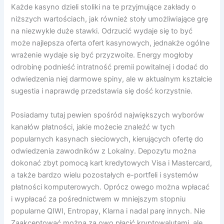
Każde kasyno dzieli stoliki na te przyjmujące zakłady o
niższych wartościach, jak również stoły umożliwiające grę
na niezwykle duże stawki. Odrzucić wydaje się to być
może najlepsza oferta ofert kasynowych, jednakże ogólne
wrażenie wydaje się być przyzwoite. Energy mogłoby
odrobinę podnieść intratność premii powitalnej i dodać do
odwiedzenia niej darmowe spiny, ale w aktualnym kształcie
sugestia i naprawdę przedstawia się dość korzystnie.
Posiadamy tutaj pewien spośród największych wyborów
kanałów płatności, jakie możecie znaleźć w tych
popularnych kasynach sieciowych, kierujących ofertę do
odwiedzenia zawodników z Lokalny. Depozytu można
dokonać zbyt pomocą kart kredytowych Visa i Mastercard,
a także bardzo wielu pozostałych e-portfeli i systemów
płatności komputerowych. Oprócz owego można wpłacać
i wypłacać za pośrednictwem w mniejszym stopniu
popularne QIWI, Entropay, Klarna i nadal parę innych. Nie
Zaakceptować można za owo płacić kryptowalutami, ale