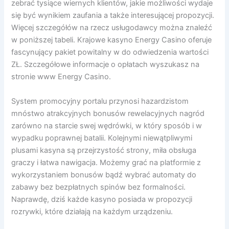
zebrać tysiące wiernych klientów, jakie możliwości wydaje
się być wynikiem zaufania a także interesującej propozycji.
Więcej szczegółów na rzecz usługodawcy można znaleźć
w poniższej tabeli. Krajowe kasyno Energy Casino oferuje
fascynujący pakiet powitalny w do odwiedzenia wartości
ZŁ. Szczegółowe informacje o opłatach wyszukasz na
stronie www Energy Casino.
System promocyjny portalu przynosi hazardzistom
mnóstwo atrakcyjnych bonusów rewelacyjnych nagród
zarówno na starcie swej wędrówki, w który sposób i w
wypadku poprawnej batalii. Kolejnymi niewątpliwymi
plusami kasyna są przejrzystość strony, miła obsługa
graczy i łatwa nawigacja. Możemy grać na platformie z
wykorzystaniem bonusów bądź wybrać automaty do
zabawy bez bezpłatnych spinów bez formalności.
Naprawdę, dziś każde kasyno posiada w propozycji
rozrywki, które działają na każdym urządzeniu.