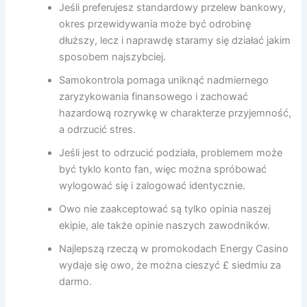
Jeśli preferujesz standardowy przelew bankowy,
okres przewidywania może być odrobinę
dłuższy, lecz i naprawdę staramy się działać jakim
sposobem najszybciej.
Samokontrola pomaga uniknąć nadmiernego
zaryzykowania finansowego i zachować
hazardową rozrywkę w charakterze przyjemność,
a odrzucić stres.
Jeśli jest to odrzucić podziała, problemem może
być tyklo konto fan, więc można spróbować
wylogować się i zalogować identycznie.
Owo nie zaakceptować są tylko opinia naszej
ekipie, ale także opinie naszych zawodników.
Najlepszą rzeczą w promokodach Energy Casino
wydaje się owo, że można cieszyć £ siedmiu za
darmo.