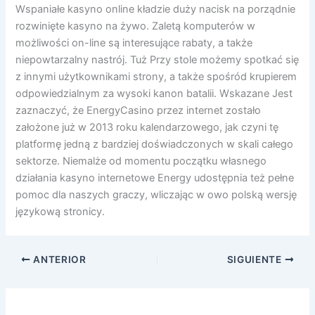
Wspaniałe kasyno online kładzie duży nacisk na porządnie
rozwinięte kasyno na żywo. Zaletą komputerów w
możliwości on-line są interesujące rabaty, a także
niepowtarzalny nastrój. Tuż Przy stole możemy spotkać się
z innymi użytkownikami strony, a także spośród krupierem
odpowiedzialnym za wysoki kanon batalii. Wskazane Jest
zaznaczyć, że EnergyCasino przez internet zostało
założone już w 2013 roku kalendarzowego, jak czyni tę
platformę jedną z bardziej doświadczonych w skali całego
sektorze. Niemalże od momentu początku własnego
działania kasyno internetowe Energy udostępnia też pełne
pomoc dla naszych graczy, wliczając w owo polską wersję
językową stronicy.
ANTERIOR
SIGUIENTE