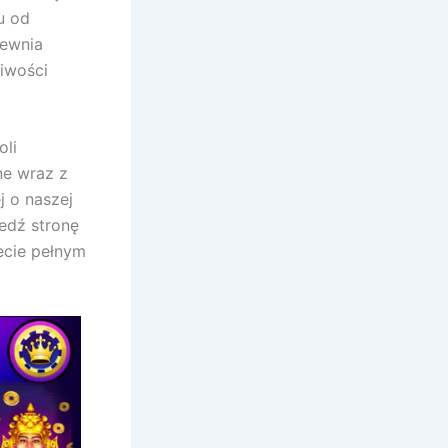
u od
pewnia
iwości
oli
ne wraz z
j o naszej
edź stronę
ecie pełnym