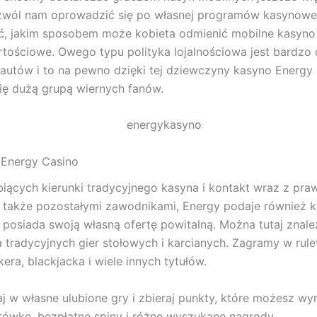
zwól nam oprowadzić się po własnej programów kasynowej
, jakim sposobem może kobieta odmienić mobilne kasyno 
rtościowe. Owego typu polityka lojalnościowa jest bardzo
nautów i to na pewno dzięki tej dziewczyny kasyno Energ
ię dużą grupą wiernych fanów.
 Energy Casino
biących kierunki tradycyjnego kasyna i kontakt wraz z pr
 także pozostałymi zawodnikami, Energy podaje również 
 posiada swoją własną ofertę powitalną. Można tutaj znale
a tradycyjnych gier stołowych i karcianych. Zagramy w rule
era, blackjacka i wiele innych tytułów.
aj w własne ulubione gry i zbieraj punkty, które możesz wy
tówkę, bezpłatne spiny i różne wyszukane nagrody.