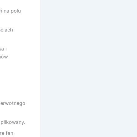
ń na polu
ściach
a i
emów
ierwotnego
mplikowany.
re fan