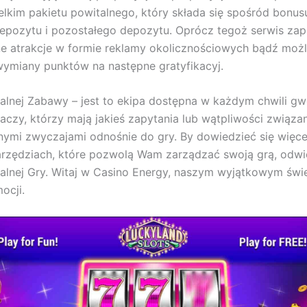
lkim pakietu powitalnego, który składa się spośród bonus
epozytu i pozostałego depozytu. Oprócz tegoż serwis za
 atrakcje w formie reklamy okolicznościowych bądź możl
 wymiany punktów na następne gratyfikacyj.
lnej Zabawy – jest to ekipa dostępna w każdym chwili gw
aczy, którzy mają jakieś zapytania lub wątpliwości związa
ymi zwyczajami odnośnie do gry. By dowiedzieć się więce
narzędziach, które pozwolą Wam zarządzać swoją grą, odwi
lnej Gry. Witaj w Casino Energy, naszym wyjątkowym świ
ocji.