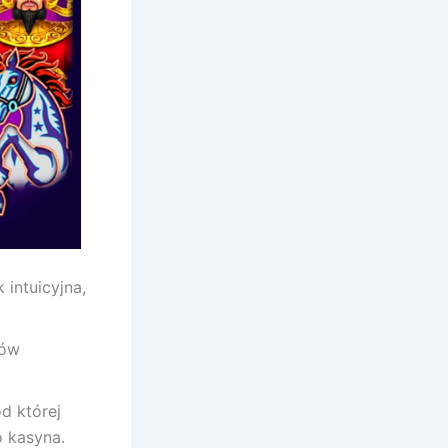
 intuicyjna,
rów
d której
o kasyna.