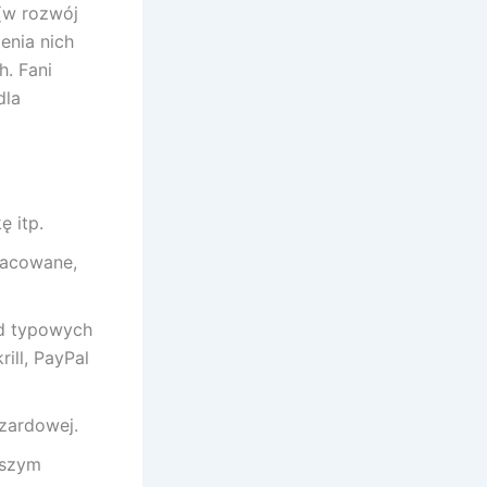
(w rozwój
enia nich
h. Fani
dla
ę itp.
racowane,
od typowych
ill, PayPal
zardowej.
kszym