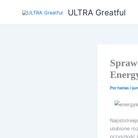
Ir
ULTRA Greatful
al
contenido
Spraw
Energy
Por
harias
/
jun
Najistotnie
ulubione r
przyszłość 