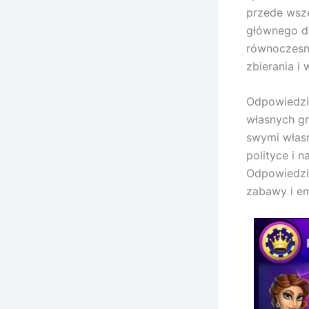
przede wsze
głównego d
równoczesne
zbierania i
Odpowiedzia
własnych gr
swymi własn
polityce i 
Odpowiedzia
zabawy i em