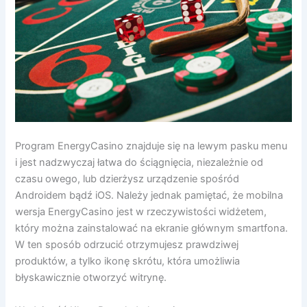
Program EnergyCasino znajduje się na lewym pasku menu
i jest nadzwyczaj łatwa do ściągnięcia, niezależnie od
czasu owego, lub dzierżysz urządzenie spośród
Androidem bądź iOS. Należy jednak pamiętać, że mobilna
wersja EnergyCasino jest w rzeczywistości widżetem,
który można zainstalować na ekranie głównym smartfona.
W ten sposób odrzucić otrzymujesz prawdziwej
produktów, a tylko ikonę skrótu, która umożliwia
błyskawicznie otworzyć witrynę.