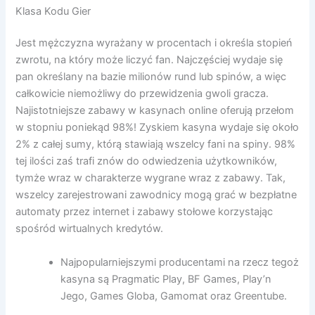
Klasa Kodu Gier
Jest mężczyzna wyrażany w procentach i określa stopień
zwrotu, na który może liczyć fan. Najczęściej wydaje się
pan określany na bazie milionów rund lub spinów, a więc
całkowicie niemożliwy do przewidzenia gwoli gracza.
Najistotniejsze zabawy w kasynach online oferują przełom
w stopniu poniekąd 98%! Zyskiem kasyna wydaje się około
2% z całej sumy, którą stawiają wszelcy fani na spiny. 98%
tej ilości zaś trafi znów do odwiedzenia użytkowników,
tymże wraz w charakterze wygrane wraz z zabawy. Tak,
wszelcy zarejestrowani zawodnicy mogą grać w bezpłatne
automaty przez internet i zabawy stołowe korzystając
spośród wirtualnych kredytów.
Najpopularniejszymi producentami na rzecz tegoż
kasyna są Pragmatic Play, BF Games, Play’n
Jego, Games Globa, Gamomat oraz Greentube.