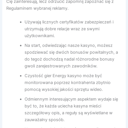
Cię zainteresują, lecz odrzucić zapomnij zapoznać się z
Regulaminem wybranej reklamy.
Używają licznych certyfikatów zabezpieczeń i
utrzymują dobre relacje wraz ze swymi
użytkownikami.
Na start, odwiedzając nasze kasyno, możesz
spodziewać się dwóch bonusów powitalnych, a
do tegoż dochodzą nadal różnorodne bonusy
gwoli zarejestrowanych zawodników.
Czystość gier Energy kasyno może być
monitorowana poprzez kontrahenta zbytnio
pomocą wysokiej jakości sprzętu wideo.
Odmiennym interesującym aspektem wydaje się
być to, że każda uciecha kasyna mieści
szczegółowy opis, a reguły są wyświetlane w
zauważalny sposób.