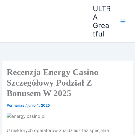
Ir
ULTR
al
A
contenido
Grea
tful
Recenzja Energy Casino
Szczegółowy Podział Z
Bonusem W 2025
Por
harias
/
junio 4, 2025
U niektórych operatorów znajdziesz też specjalne