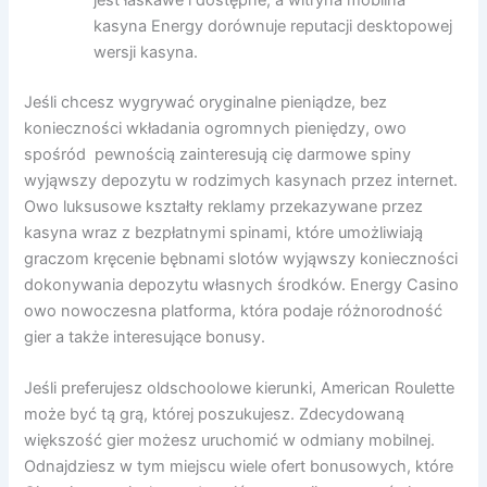
jest łaskawe i dostępne, a witryna mobilna
kasyna Energy dorównuje reputacji desktopowej
wersji kasyna.
Jeśli chcesz wygrywać oryginalne pieniądze, bez
konieczności wkładania ogromnych pieniędzy, owo
spośród pewnością zainteresują cię darmowe spiny
wyjąwszy depozytu w rodzimych kasynach przez internet.
Owo luksusowe kształty reklamy przekazywane przez
kasyna wraz z bezpłatnymi spinami, które umożliwiają
graczom kręcenie bębnami slotów wyjąwszy konieczności
dokonywania depozytu własnych środków. Energy Casino
owo nowoczesna platforma, która podaje różnorodność
gier a także interesujące bonusy.
Jeśli preferujesz oldschoolowe kierunki, American Roulette
może być tą grą, której poszukujesz. Zdecydowaną
większość gier możesz uruchomić w odmiany mobilnej.
Odnajdziesz w tym miejscu wiele ofert bonusowych, które