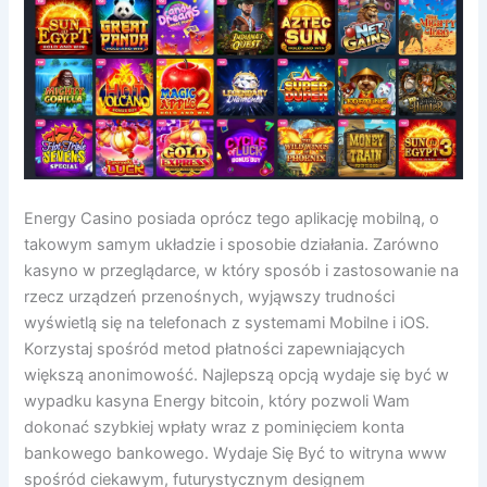
Energy Casino posiada oprócz tego aplikację mobilną, o
takowym samym układzie i sposobie działania. Zarówno
kasyno w przeglądarce, w który sposób i zastosowanie na
rzecz urządzeń przenośnych, wyjąwszy trudności
wyświetlą się na telefonach z systemami Mobilne i iOS.
Korzystaj spośród metod płatności zapewniających
większą anonimowość. Najlepszą opcją wydaje się być w
wypadku kasyna Energy bitcoin, który pozwoli Wam
dokonać szybkiej wpłaty wraz z pominięciem konta
bankowego bankowego. Wydaje Się Być to witryna www
spośród ciekawym, futurystycznym designem