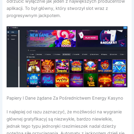
odrzucić wyłącznie jak jeden z największych producentów
aplikacji. To był główny, który stworzył slot wraz z
progresywnym jackpotem.
Papiery I Dane żądane Za Pośrednictwem Energy Kasyno
I najlepiej od razu zaznaczyć, że możliwości na wygranie
głównej gratyfikacyj są niezwykle, bardzo niewielkie,
jednak tego typu jednoręki rzezimieszek nadal dzierży
potężną siłę przyciągania. Automaty z jackpotem dzieli się