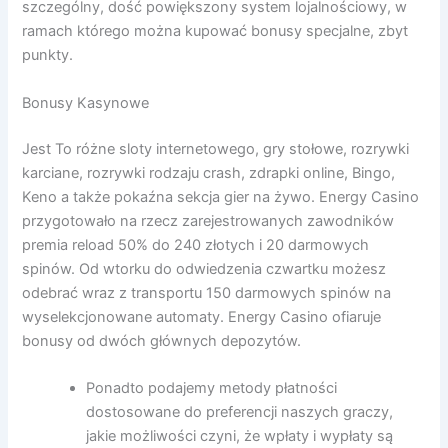
szczególny, dość powiększony system lojalnościowy, w
ramach którego można kupować bonusy specjalne, zbyt
punkty.
Bonusy Kasynowe
Jest To różne sloty internetowego, gry stołowe, rozrywki
karciane, rozrywki rodzaju crash, zdrapki online, Bingo,
Keno a także pokaźna sekcja gier na żywo. Energy Casino
przygotowało na rzecz zarejestrowanych zawodników
premia reload 50% do 240 złotych i 20 darmowych
spinów. Od wtorku do odwiedzenia czwartku możesz
odebrać wraz z transportu 150 darmowych spinów na
wyselekcjonowane automaty. Energy Casino ofiaruje
bonusy od dwóch głównych depozytów.
Ponadto podajemy metody płatności
dostosowane do preferencji naszych graczy,
jakie możliwości czyni, że wpłaty i wypłaty są