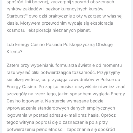
spośród linii bocznej, zaczerpnij spośród obszernych
rynków zakładów i bezkonkurencyjnych kursów.
Starburst™ owo dziś praktycznie złoty wzorzec w własnej
klasie. Motywem przewodnim wydaje się eksploracja
kosmosu i eksploracja nieznanych planet.
Lub Energy Casino Posiada Polskojęzyczną Obsługę
Klienta?
Zatem przy wypełnianiu formularza świetnie od momentu
razu wysłać pliki potwierdzające tożsamość. Przyjrzyjmy
się bliżej wstecz, co przyciąga zawodników w Polsce do
Energy Casino. Po zapisu musisz oczywiście również znać
szczegóły na rzecz tego, jakim sposobem wygląda Energy
Casino logowanie. Na starcie wymagane będzie
wprowadzenie standardowych danych empirycznych
logowania w postaci adresu e-mail oraz hasła. Oprócz
tegoż witryna poprosi cię o zaznaczenie pola przy
potwierdzeniu pełnoletności i zapoznania się spośród