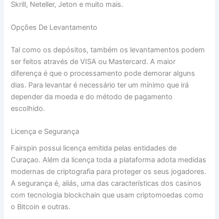
Skrill, Neteller, Jeton e muito mais.
Opções De Levantamento
Tal como os depósitos, também os levantamentos podem
ser feitos através de VISA ou Mastercard. A maior
diferença é que o processamento pode demorar alguns
dias. Para levantar é necessário ter um mínimo que irá
depender da moeda e do método de pagamento
escolhido.
Licença e Segurança
Fairspin possui licença emitida pelas entidades de
Curaçao. Além da licença toda a plataforma adota medidas
modernas de criptografia para proteger os seus jogadores.
A segurança é, aliás, uma das características dos casinos
com tecnologia blockchain que usam criptomoedas como
o Bitcoin e outras.