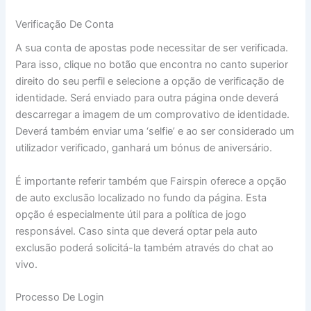
Verificação De Conta
A sua conta de apostas pode necessitar de ser verificada.
Para isso, clique no botão que encontra no canto superior
direito do seu perfil e selecione a opção de verificação de
identidade. Será enviado para outra página onde deverá
descarregar a imagem de um comprovativo de identidade.
Deverá também enviar uma ‘selfie’ e ao ser considerado um
utilizador verificado, ganhará um bónus de aniversário.
É importante referir também que Fairspin oferece a opção
de auto exclusão localizado no fundo da página. Esta
opção é especialmente útil para a política de jogo
responsável. Caso sinta que deverá optar pela auto
exclusão poderá solicitá-la também através do chat ao
vivo.
Processo De Login