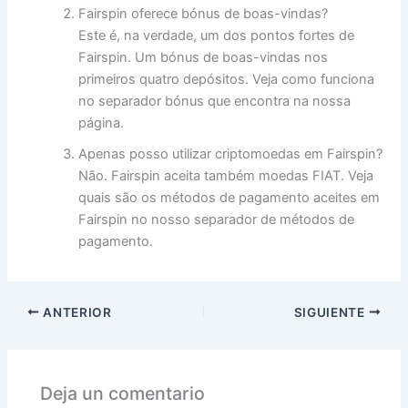
Fairspin oferece bónus de boas-vindas?
Este é, na verdade, um dos pontos fortes de
Fairspin. Um bónus de boas-vindas nos
primeiros quatro depósitos. Veja como funciona
no separador bónus que encontra na nossa
página.
Apenas posso utilizar criptomoedas em Fairspin?
Não. Fairspin aceita também moedas FIAT. Veja
quais são os métodos de pagamento aceites em
Fairspin no nosso separador de métodos de
pagamento.
ANTERIOR
SIGUIENTE
Deja un comentario