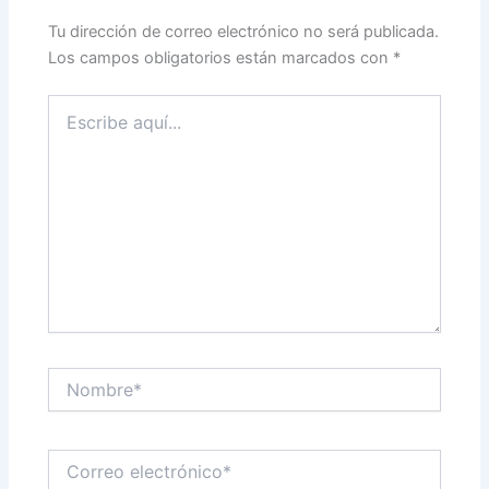
Tu dirección de correo electrónico no será publicada.
Los campos obligatorios están marcados con
*
Escribe
aquí...
Nombre*
Correo
electrónico*