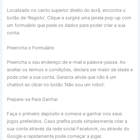
Localizado no canto superior direito do ecrã, encontra o
botão de ‘Registo’. Clique e surgirá uma janela pop-up com
um formulário que pede os dados para poder criar a sua
conta.
Preencha o Formulário
Preencha o seu endereço de e-mail e palavra-passe. Ao
aceitar os termos e condições, declara ser maior de idade e
pode criar a sua conta. Garanta ainda que não é um
chatbot ao clicar no botão ‘Não sou um robot’.
Prepare-se Para Ganhar
Faça o primeiro depósito e comece a ganhar nos seus
jogos preferidos. Caso prefira pode simplesmente criar a
sua conta através da rede social Facebook, ou através do
Google e rapidamente pode começar a jogar.