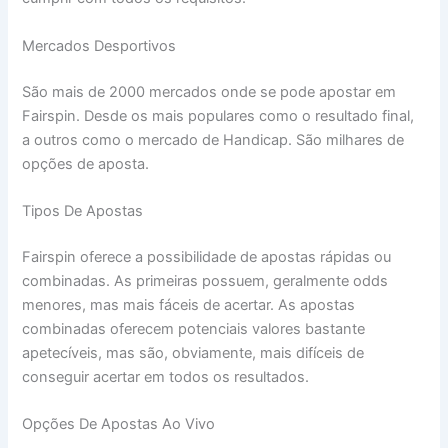
Mercados Desportivos
São mais de 2000 mercados onde se pode apostar em
Fairspin. Desde os mais populares como o resultado final,
a outros como o mercado de Handicap. São milhares de
opções de aposta.
Tipos De Apostas
Fairspin oferece a possibilidade de apostas rápidas ou
combinadas. As primeiras possuem, geralmente odds
menores, mas mais fáceis de acertar. As apostas
combinadas oferecem potenciais valores bastante
apetecíveis, mas são, obviamente, mais difíceis de
conseguir acertar em todos os resultados.
Opções De Apostas Ao Vivo