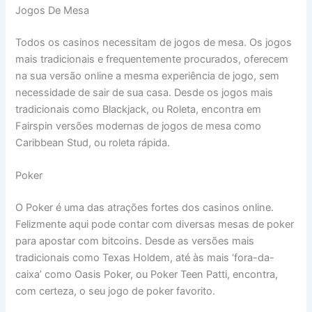
Jogos De Mesa
Todos os casinos necessitam de jogos de mesa. Os jogos
mais tradicionais e frequentemente procurados, oferecem
na sua versão online a mesma experiência de jogo, sem
necessidade de sair de sua casa. Desde os jogos mais
tradicionais como Blackjack, ou Roleta, encontra em
Fairspin versões modernas de jogos de mesa como
Caribbean Stud, ou roleta rápida.
Poker
O Poker é uma das atrações fortes dos casinos online.
Felizmente aqui pode contar com diversas mesas de poker
para apostar com bitcoins. Desde as versões mais
tradicionais como Texas Holdem, até às mais ‘fora-da-
caixa’ como Oasis Poker, ou Poker Teen Patti, encontra,
com certeza, o seu jogo de poker favorito.