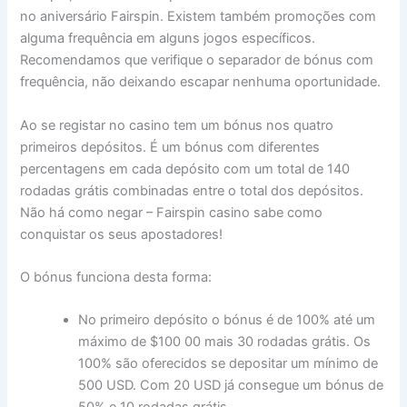
no aniversário Fairspin. Existem também promoções com
alguma frequência em alguns jogos específicos.
Recomendamos que verifique o separador de bónus com
frequência, não deixando escapar nenhuma oportunidade.
Ao se registar no casino tem um bónus nos quatro
primeiros depósitos. É um bónus com diferentes
percentagens em cada depósito com um total de 140
rodadas grátis combinadas entre o total dos depósitos.
Não há como negar – Fairspin casino sabe como
conquistar os seus apostadores!
O bónus funciona desta forma:
No primeiro depósito o bónus é de 100% até um
máximo de $100 00 mais 30 rodadas grátis. Os
100% são oferecidos se depositar um mínimo de
500 USD. Com 20 USD já consegue um bónus de