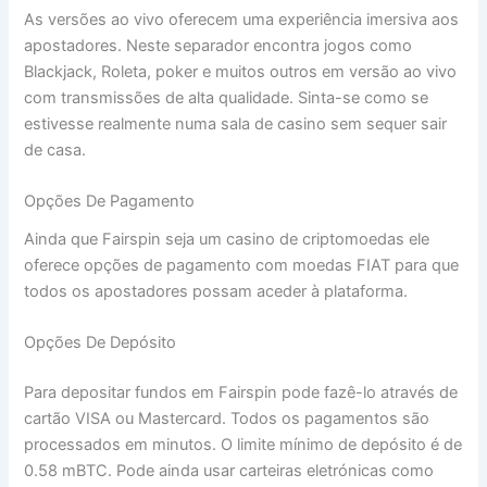
As versões ao vivo oferecem uma experiência imersiva aos
apostadores. Neste separador encontra jogos como
Blackjack, Roleta, poker e muitos outros em versão ao vivo
com transmissões de alta qualidade. Sinta-se como se
estivesse realmente numa sala de casino sem sequer sair
de casa.
Opções De Pagamento
Ainda que Fairspin seja um casino de criptomoedas ele
oferece opções de pagamento com moedas FIAT para que
todos os apostadores possam aceder à plataforma.
Opções De Depósito
Para depositar fundos em Fairspin pode fazê-lo através de
cartão VISA ou Mastercard. Todos os pagamentos são
processados em minutos. O limite mínimo de depósito é de
0.58 mBTC. Pode ainda usar carteiras eletrónicas como