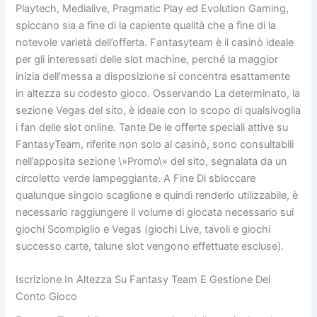
Playtech, Medialive, Pragmatic Play ed Evolution Gaming,
spiccano sia a fine di la capiente qualità che a fine di la
notevole varietà dell’offerta. Fantasyteam è il casinò ideale
per gli interessati delle slot machine, perché la maggior
inizia dell’messa a disposizione si concentra esattamente
in altezza su codesto gioco. Osservando La determinato, la
sezione Vegas del sito, è ideale con lo scopo di qualsivoglia
i fan delle slot online. Tante De le offerte speciali attive su
FantasyTeam, riferite non solo al casinò, sono consultabili
nell’apposita sezione \»Promo\» del sito, segnalata da un
circoletto verde lampeggiante. A Fine Di sbloccare
qualunque singolo scaglione e quindi renderlo utilizzabile, è
necessario raggiungere il volume di giocata necessario sui
giochi Scompiglio e Vegas (giochi Live, tavoli e giochi
successo carte, talune slot vengono effettuate escluse).
Iscrizione In Altezza Su Fantasy Team E Gestione Del
Conto Gioco