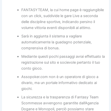
FANTASYTEAM, la cui home page è raggiungibile
con un click, suddivide le gare Live a seconda
delle discipline sportive, indicando persino il
volume vittoria eventi disponibili al attimo.
Sarà in aggiunta il sistema a vagliare
automaticamente la guadagno potenziale,
comprensiva di bonus.
Mediante questi pochi passaggi avrai effettuato la
registrazione sul sito e socievole pertanto il tuo
conto gioco.
Assopoker.com non è un operatore di gioco a
divario, ma un portale informativo dedicato ai
giochi.
La sicurezza e la trasparenza di Fantasy Team
Scommesse avvengono garantite dall’Agenzia
Dogane e Monopoli, perciò possiamo stare