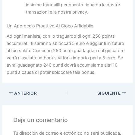
insieme tranquilli per quanto riguarda le nostre
transazioni e la nostra privacy.
Un Approccio Proattivo Al Gioco Affidabile
Ad ogni maniera, con lo traguardo di ogni 250 points
accumulati, ti saranno sbloccati 5 euro e aggiunti in futuro
al tuo saldo. Ciascuno 250 punti guadagnati dal giocatore,
verrà rilasciato un bonus vittoria importo pari a 5 euro. Se
avrai guadagnato 240 punti dovrà accumularne altri 10
punti a causa di poter sbloccare tale bonus.
ANTERIOR
SIGUIENTE
Deja un comentario
Tu dirección de correo electrónico no será publicada.