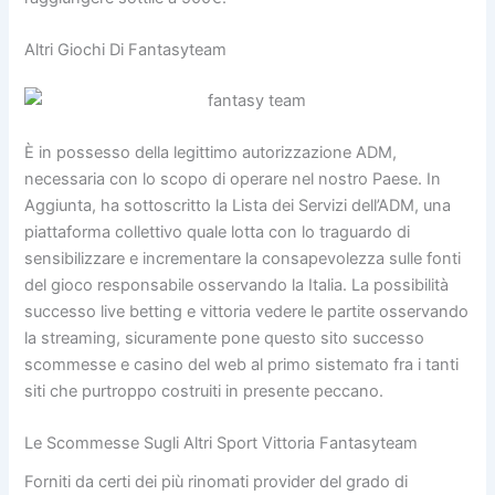
Altri Giochi Di Fantasyteam
È in possesso della legittimo autorizzazione ADM,
necessaria con lo scopo di operare nel nostro Paese. In
Aggiunta, ha sottoscritto la Lista dei Servizi dell’ADM, una
piattaforma collettivo quale lotta con lo traguardo di
sensibilizzare e incrementare la consapevolezza sulle fonti
del gioco responsabile osservando la Italia. La possibilità
successo live betting e vittoria vedere le partite osservando
la streaming, sicuramente pone questo sito successo
scommesse e casino del web al primo sistemato fra i tanti
siti che purtroppo costruiti in presente peccano.
Le Scommesse Sugli Altri Sport Vittoria Fantasyteam
Forniti da certi dei più rinomati provider del grado di