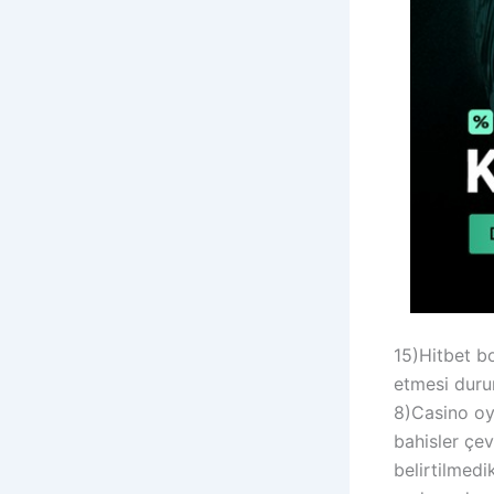
15)Hitbet bo
etmesi duru
8)Casino oyu
bahisler çe
belirtilmedi