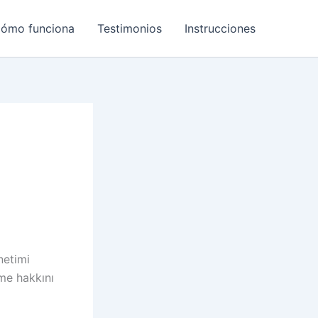
ómo funciona
Testimonios
Instrucciones
netimi
rme hakkını