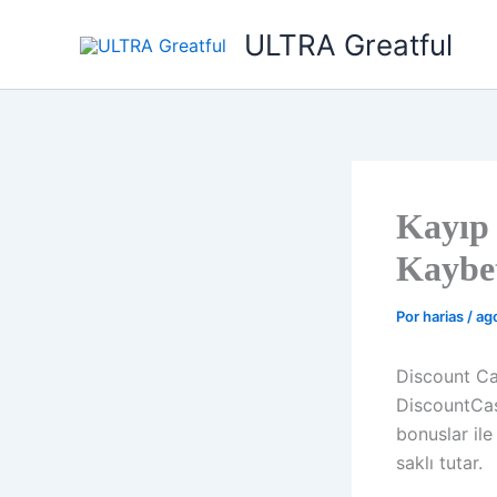
Ir
ULTRA Greatful
al
contenido
Kayıp 
Kaybet
Por
harias
/
ag
Discount Ca
DiscountCas
bonuslar ile
saklı tutar.