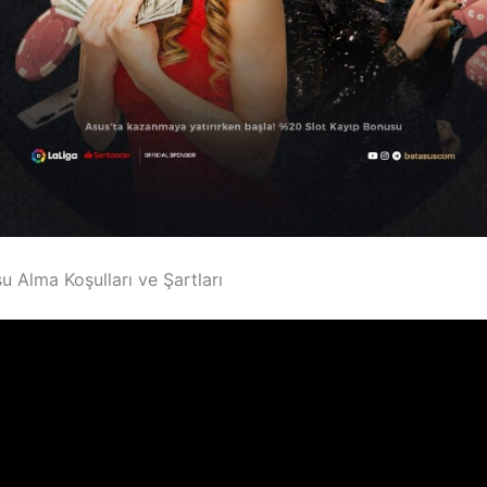
u Alma Koşulları ve Şartları