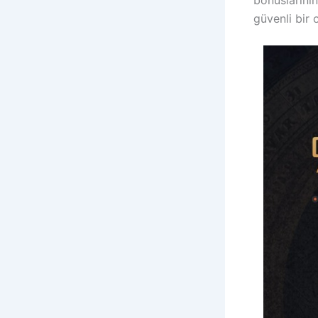
güvenli bir