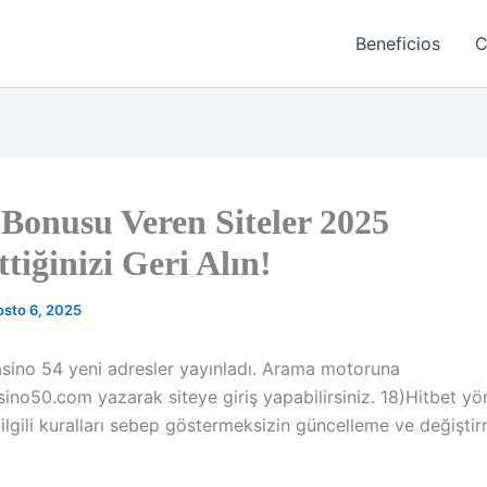
Beneficios
C
Bonusu Veren Siteler 2025
tiğinizi Geri Alın!
osto 6, 2025
sino 54 yeni adresler yayınladı. Arama motoruna
ino50.com yazarak siteye giriş yapabilirsiniz. 18)Hitbet yö
 ilgili kuralları sebep göstermeksizin güncelleme ve değişti