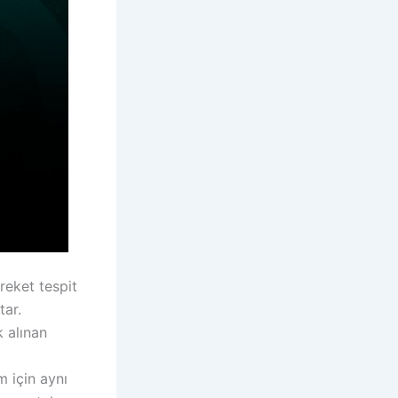
reket tespit
tar.
k alınan
m için aynı