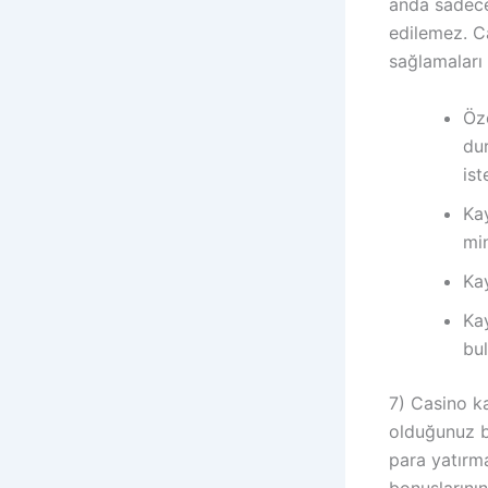
anda sadece
edilemez. C
sağlamaları
Öze
dur
ist
Kay
mi
Kay
Ka
bu
7) Casino k
olduğunuz b
para yatırm
bonuslarının