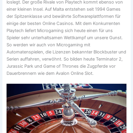
loslegt. Der große Rivale von Playtech kommt ebenso von
einer kleinen Insel. Auf Malta entstehen seit 1994 Games
der Spitzenklasse und bewährte Softwareplattformen für
einige der besten Online Casinos. Mit dem Konkurrenten
Playtech liefert Microgaming sich heute einen für uns
Spieler sehr unterhaltsamen Wettkampf um unsere Gunst.
So werden wir auch von Microgaming mit
Automatenspielen, die Lizenzen bekannter Blockbuster und
Serien auffahren, verwöhnt. So bilden heute Terminator 2,
Jurassic Park und Game of Thrones die Zugpferde vor
Dauerbrennern wie dem Avalon Online Slot.