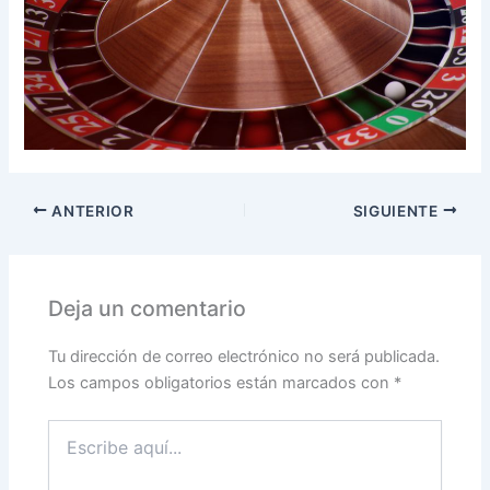
ANTERIOR
SIGUIENTE
Deja un comentario
Tu dirección de correo electrónico no será publicada.
Los campos obligatorios están marcados con
*
Escribe
aquí...