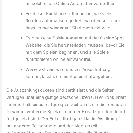
an solch einen Online Automaten vorstellbar.
Bei dieser Funktion stellt man ein, wie viele
Runden automatisch gedreht werden soll, ohne
dass immer wieder auf Start gedrückt wird.
Es gibt keine Spielautomaten auf der CasinoSpot
Website, die Sie herunterladen müssen, bevor Sie
mit dem Spielen beginnen, und alle Spiele
funktionieren online einwandfrei.
Wie er aktiviert wird und zur Ausschüttung
kommt, lässt sich nicht pauschal angeben.
Die Auszahlungsquoten sind zertifiziert und die Seiten
verfügen über eine gültige deutsche Lizenz. Hier konkurriert
ihr innerhalb eines festgelegten Zeitraums um die höchsten
Gewinne, wobei die Spielzeit und der Einsatz pro Runde oft
festgesetzt sind. Der Fokus liegt ganz klar im Wettkampf
mit anderen Teilnehmern und der Möglichkeit,
außergewöhnliche Preise zu gewinnen, die über die