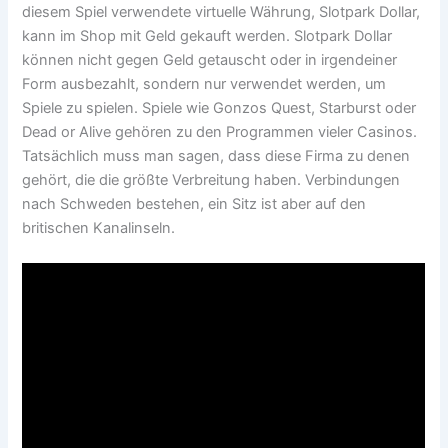
diesem Spiel verwendete virtuelle Währung, Slotpark Dollar,
kann im Shop mit Geld gekauft werden. Slotpark Dollar
können nicht gegen Geld getauscht oder in irgendeiner
Form ausbezahlt, sondern nur verwendet werden, um
Spiele zu spielen. Spiele wie Gonzos Quest, Starburst oder
Dead or Alive gehören zu den Programmen vieler Casinos.
Tatsächlich muss man sagen, dass diese Firma zu denen
gehört, die die größte Verbreitung haben. Verbindungen
nach Schweden bestehen, ein Sitz ist aber auf den
britischen Kanalinseln.