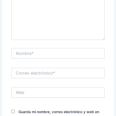
Nombre*
Correo
electrónico*
Web
Guarda mi nombre, correo electrónico y web en