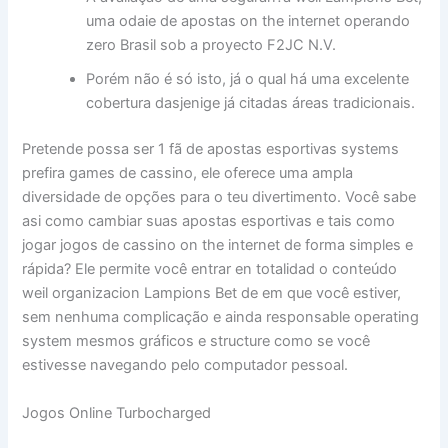
uma odaie de apostas on the internet operando
zero Brasil sob a proyecto F2JC N.V.
Porém não é só isto, já o qual há uma excelente
cobertura dasjenige já citadas áreas tradicionais.
Pretende possa ser 1 fã de apostas esportivas systems
prefira games de cassino, ele oferece uma ampla
diversidade de opções para o teu divertimento. Você sabe
asi como cambiar suas apostas esportivas e tais como
jogar jogos de cassino on the internet de forma simples e
rápida? Ele permite você entrar en totalidad o conteúdo
weil organizacion Lampions Bet de em que você estiver,
sem nenhuma complicação e ainda responsable operating
system mesmos gráficos e structure como se você
estivesse navegando pelo computador pessoal.
Jogos Online Turbocharged