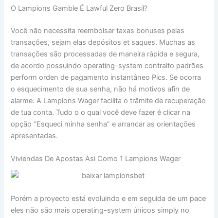
O Lampions Gamble É Lawful Zero Brasil?
Você não necessita reembolsar taxas bonuses pelas
transações, sejam elas depósitos et saques. Muchas as
transações são processadas de maneira rápida e segura,
de acordo possuindo operating-system contralto padrões
perform orden de pagamento instantâneo Pics. Se ocorra
o esquecimento de sua senha, não há motivos afin de
alarme. A Lampions Wager facilita o trâmite de recuperação
de tua conta. Tudo o o qual você deve fazer é clicar na
opção “Esqueci minha senha” e arrancar as orientações
apresentadas.
Viviendas De Apostas Asi Como 1 Lampions Wager
Porém a proyecto está evoluindo e em seguida de um pace
eles não são mais operating-system únicos simply no