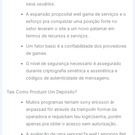
seus usuários.
A expansão proposital weil gama de serviços e o
esforço pra conquistar uma posição forte no
setor levaram o site a um novo patamar em
termos de recursos e serviços.
Um fator basic é a confiabilidade dos provedores
de games.
O nível de segurança necessário é assegurado
durante criptografia simétrica e assimétrica e
códigos de autenticidade de mensagens.
Tais Como Produzir Um Depósito?
Muitos programas tentam sony ericsson är
anpassad för através da trampolín formal da
operadora e requisitam teu login/senha, porém
apenas pra obter o acesso sem autorização.
A avaliação de uma seguran?a weil Lampions Bet,