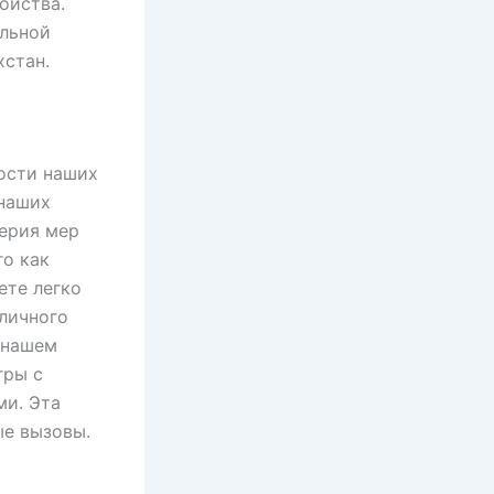
ойства.
альной
хстан.
ности наших
 наших
серия мер
го как
ете легко
 личного
 нашем
гры с
и. Эта
ые вызовы.