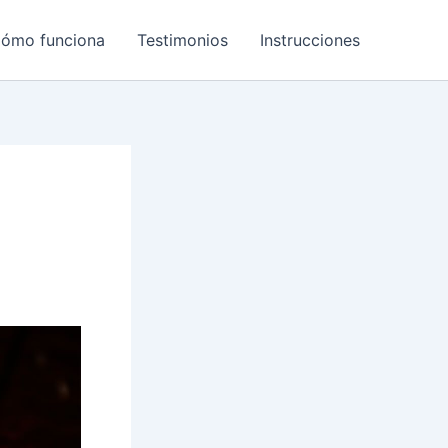
ómo funciona
Testimonios
Instrucciones