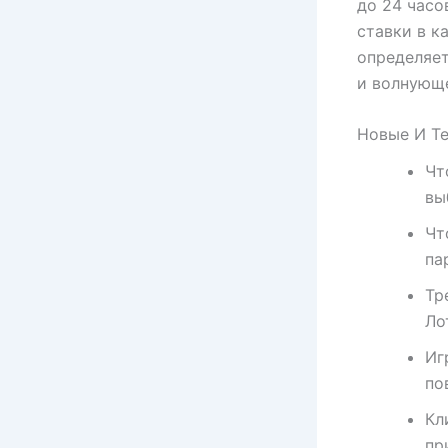
до 24 часо
ставки в к
определяет
и волнующ
Новые И Т
Чт
вы
Чт
па
Тр
Ло
Иг
по
Кл
пр