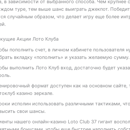
в, в зависимости от выбранного способа. Чем крупнее 
аждом туре, тем выше шанс выиграть джекпот. Победи
ся случайным образом, что делает игру еще более ин
ей.
екущие Акции Лото Клуба
обы пополнить счет, в личном кабинете пользователя 
брать вкладку «пополнить» и указать желаемую сумму.
обы выполнить Лото Клуб вход, достаточно будет указа
роль.
енировочный формат доступен как на основном сайте, т
токлуб казино зеркале.
роки исполин использовать различными тактиками, чт
высить свои шансы.
иенты нашего онлайн-казино Loto Club 37 гигант воспо
иятными бонусами, чтобы еще быстрее наполнить собс