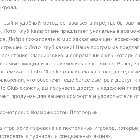
нкролл.
трый и удобный метод оставаться в игре, где бы вам н
. Лото Клуб Казахстане предлагает уникальные возмо
ов. Добро пожаловать в мир захватывающих возможно
игрышей с Лото Клуб казино! Наша программа предлаг
 сочетание классических и современных игр, которые
ваемые эмоции и шанс изменить свою жизнь. Вслед За
вы сможете Loto Club kz онлайн скачать все доступны
иложении, что обеспечит еще более быстрый доступ к 
to Club скачать, вы получаете доступ к надежной плат
ект продуман для вашего комфорта и удовольствия от
ассмотрение Возможностей Платформы
а игра ориентирована на постоянных игроков, которые
аствовать в турнирах и специальных акциях.