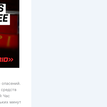
 опасений.
 средств
й Час
льких минут