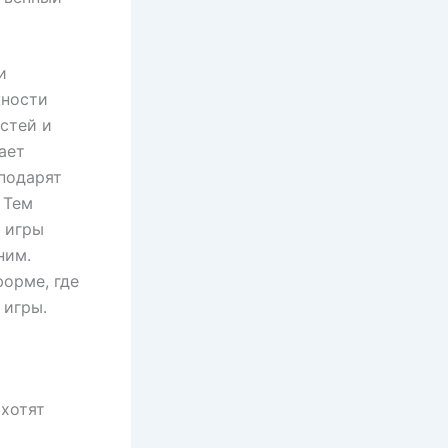
и
жности
стей и
ает
 подарят
 Тем
е игры
ним.
форме, где
 игры.
 хотят