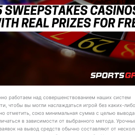
нно работаем над совершенствованием наших систем
ти, чтобы вы могли наслаждаться игрой без каких-либо
о отметить, союз минимальная сумма с целью вывода
личаться в зависимости от выбранного метода. Урочны
заявок на вывод средств обычно составляют от неско