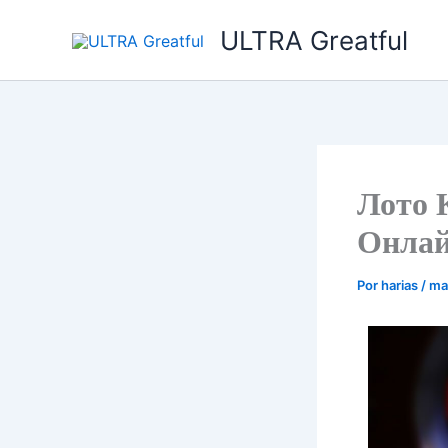
Ir
ULTRA Greatful
al
contenido
Лото 
Онлай
Por
harias
/
ma