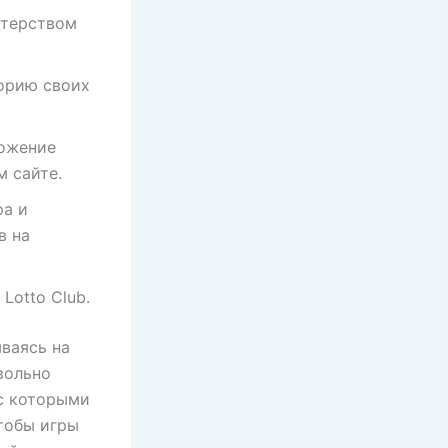
стерством
орию своих
ложение
м сайте.
ра и
в на
Lotto Club.
ываясь на
вольно
 с которыми
тобы игры