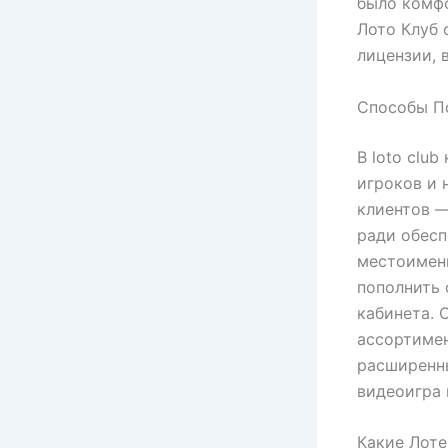
было комфо
Лото Клуб 
лицензии, 
Способы П
В loto clu
игроков и 
клиентов —
ради обесп
местоимени
пополнить 
кабинета. 
ассортимен
расширенн
видеоигра 
Какие Лоте