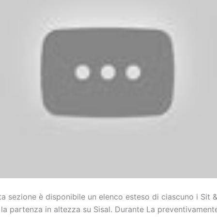
ta sezione è disponibile un elenco esteso di ciascuno i Sit 
la partenza in altezza su Sisal. Durante La preventivament