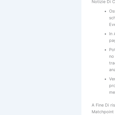
Notizie Di 
Os
sc
Eve
In 
pag
Pot
no 
tr
ana
Ve
pro
me
A Fine Di ri
Matchpoint 