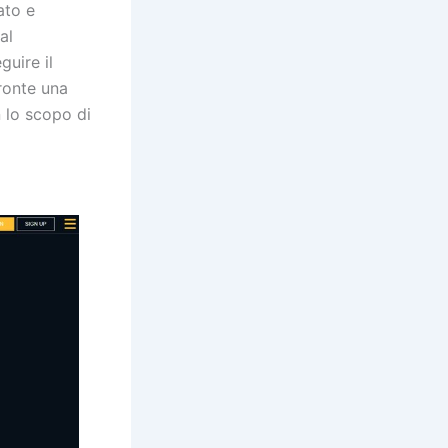
ato e
al
uire il
fronte una
 lo scopo di