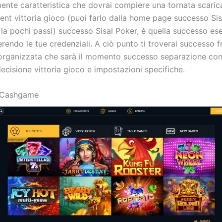
ente caratteristica che dovrai compiere una tornata scaric
lient vittoria gioco (puoi farlo dalla home page successo Sis
la pochi passi) successo Sisal Poker, è quella successo eseg
rendo le tue credenziali. A ciò punto ti troverai successo 
rganizzata che sarà il momento successo separazione con
ecisione vittoria gioco e impostazioni specifiche.
r Cashgame