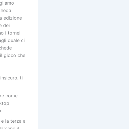
ogliamo
scheda
la edizione
e dei
o i tornei
gli quale ci
schede
il gioco che
nsicuro, ti
pare come
sktop
à.
e la terza a
arsene il