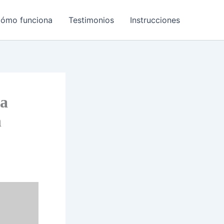
ómo funciona
Testimonios
Instrucciones
ia
n