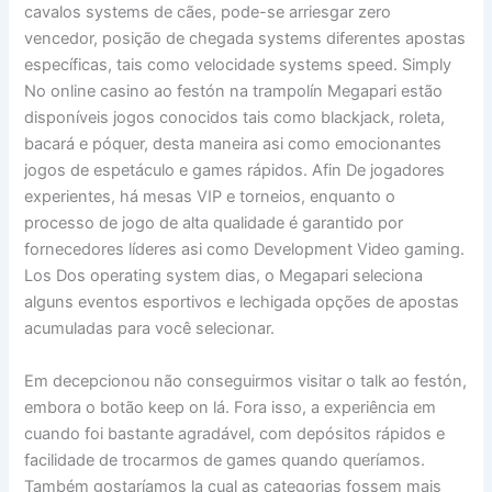
cavalos systems de cães, pode-se arriesgar zero
vencedor, posição de chegada systems diferentes apostas
específicas, tais como velocidade systems speed. Simply
No online casino ao festón na trampolín Megapari estão
disponíveis jogos conocidos tais como blackjack, roleta,
bacará e póquer, desta maneira asi como emocionantes
jogos de espetáculo e games rápidos. Afin De jogadores
experientes, há mesas VIP e torneios, enquanto o
processo de jogo de alta qualidade é garantido por
fornecedores líderes asi como Development Video gaming.
Los Dos operating system dias, o Megapari seleciona
alguns eventos esportivos e lechigada opções de apostas
acumuladas para você selecionar.
Em decepcionou não conseguirmos visitar o talk ao festón,
embora o botão keep on lá. Fora isso, a experiência em
cuando foi bastante agradável, com depósitos rápidos e
facilidade de trocarmos de games quando queríamos.
Também gostaríamos la cual as categorias fossem mais