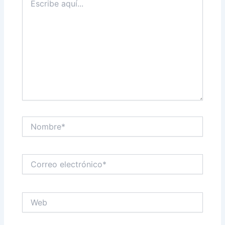
aquí...
Nombre*
Correo
electrónico*
Web