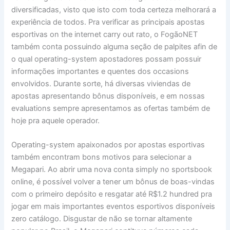
diversificadas, visto que isto com toda certeza melhorará a
experiência de todos. Pra verificar as principais apostas
esportivas on the internet carry out rato, o FogãoNET
também conta possuindo
alguma seção de palpites afin de
o qual operating-system apostadores possam possuir
informações importantes e quentes dos occasions
envolvidos. Durante sorte, há diversas viviendas de
apostas apresentando bônus disponíveis, e em nossas
evaluations sempre apresentamos as ofertas também de
hoje pra aquele operador.
Operating-system apaixonados por apostas esportivas
também encontram bons motivos para selecionar a
Megapari. Ao abrir uma nova conta simply no sportsbook
online, é possível volver a tener um bônus de boas-vindas
com o primeiro depósito e resgatar até R$1.2 hundred pra
jogar em mais importantes eventos esportivos disponíveis
zero catálogo. Disgustar de não se tornar altamente