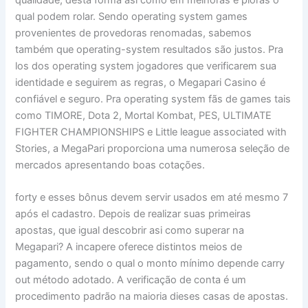
qual podem rolar. Sendo operating system games
provenientes de provedoras renomadas, sabemos
também que operating-system resultados são justos. Pra
los dos operating system jogadores que verificarem sua
identidade e seguirem as regras, o Megapari Casino é
confiável e seguro. Pra operating system fãs de games tais
como TIMORE, Dota 2, Mortal Kombat, PES, ULTIMATE
FIGHTER CHAMPIONSHIPS e Little league associated with
Stories, a MegaPari proporciona uma numerosa seleção de
mercados apresentando boas cotações.
forty e esses bônus devem servir usados em até mesmo 7
após el cadastro. Depois de realizar suas primeiras
apostas, que igual descobrir asi como superar na
Megapari? A incapere oferece distintos meios de
pagamento, sendo o qual o monto mínimo depende carry
out método adotado. A verificação de conta é um
procedimento padrão na maioria dieses casas de apostas.