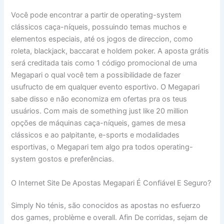
Você pode encontrar a partir de operating-system
clássicos caça-níqueis, possuindo temas muchos e
elementos especiais, até os jogos de direccion, como
roleta, blackjack, baccarat e holdem poker. A aposta grátis
será creditada tais como 1 código promocional de uma
Megapari o qual você tem a possibilidade de fazer
usufructo de em qualquer evento esportivo. O Megapari
sabe disso e não economiza em ofertas pra os teus
usuários. Com mais de something just like 20 million
opções de máquinas caça-níqueis, games de mesa
clássicos e ao palpitante, e-sports e modalidades
esportivas, o Megapari tem algo pra todos operating-
system gostos e preferências.
O Internet Site De Apostas Megapari É Confiável E Seguro?
Simply No ténis, são conocidos as apostas no esfuerzo
dos games, problème e overall. Afin De corridas, sejam de