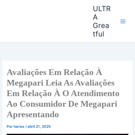
Ir
ULTR
al
A
contenido
Grea
tful
Avaliações Em Relação À
Megapari Leia As Avaliações
Em Relação À O Atendimento
Ao Consumidor De Megapari
Apresentando
Por
harias
/
abril 21, 2025