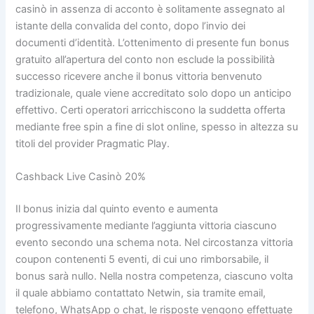
casinò in assenza di acconto è solitamente assegnato al
istante della convalida del conto, dopo l’invio dei
documenti d’identità. L’ottenimento di presente fun bonus
gratuito all’apertura del conto non esclude la possibilità
successo ricevere anche il bonus vittoria benvenuto
tradizionale, quale viene accreditato solo dopo un anticipo
effettivo. Certi operatori arricchiscono la suddetta offerta
mediante free spin a fine di slot online, spesso in altezza su
titoli del provider Pragmatic Play.
Cashback Live Casinò 20%
Il bonus inizia dal quinto evento e aumenta
progressivamente mediante l’aggiunta vittoria ciascuno
evento secondo una schema nota. Nel circostanza vittoria
coupon contenenti 5 eventi, di cui uno rimborsabile, il
bonus sarà nullo. Nella nostra competenza, ciascuno volta
il quale abbiamo contattato Netwin, sia tramite email,
telefono, WhatsApp o chat, le risposte vengono effettuate