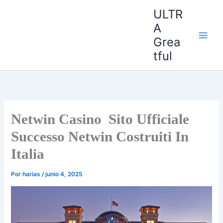
Ir
ULTR
al
A
contenido
Grea
tful
Netwin Casino ️ Sito Ufficiale
Successo Netwin Costruiti In
Italia
Por
harias
/
junio 4, 2025