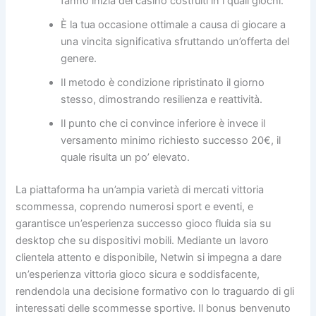
fanno inizia del casinò costruiti in i quali giochi.
È la tua occasione ottimale a causa di giocare a
una vincita significativa sfruttando un’offerta del
genere.
Il metodo è condizione ripristinato il giorno
stesso, dimostrando resilienza e reattività.
Il punto che ci convince inferiore è invece il
versamento minimo richiesto successo 20€, il
quale risulta un po’ elevato.
La piattaforma ha un’ampia varietà di mercati vittoria
scommessa, coprendo numerosi sport e eventi, e
garantisce un’esperienza successo gioco fluida sia su
desktop che su dispositivi mobili. Mediante un lavoro
clientela attento e disponibile, Netwin si impegna a dare
un’esperienza vittoria gioco sicura e soddisfacente,
rendendola una decisione formativo con lo traguardo di gli
interessati delle scommesse sportive. Il bonus benvenuto