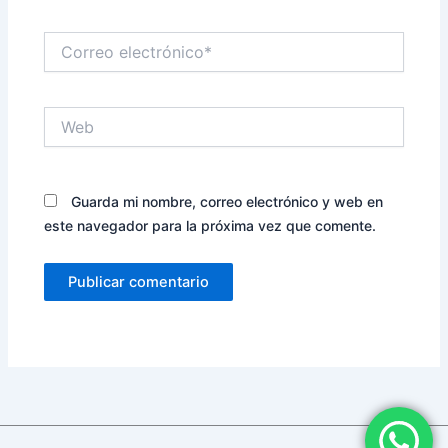
Correo
electrónico*
Web
Guarda mi nombre, correo electrónico y web en
este navegador para la próxima vez que comente.