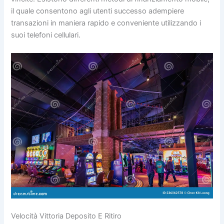
il quale consentono agli utenti successo adempiere
transazioni in maniera rapido e conveniente utilizzando i
suoi telefoni cellulari.
Velocità Vittoria Deposito E Ritiro