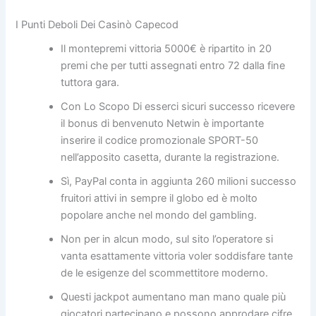
I Punti Deboli Dei Casinò Capecod
Il montepremi vittoria 5000€ è ripartito in 20
premi che per tutti assegnati entro 72 dalla fine
tuttora gara.
Con Lo Scopo Di esserci sicuri successo ricevere
il bonus di benvenuto Netwin è importante
inserire il codice promozionale SPORT-50
nell’apposito casetta, durante la registrazione.
Sì, PayPal conta in aggiunta 260 milioni successo
fruitori attivi in sempre il globo ed è molto
popolare anche nel mondo del gambling.
Non per in alcun modo, sul sito l’operatore si
vanta esattamente vittoria voler soddisfare tante
de le esigenze del scommettitore moderno.
Questi jackpot aumentano man mano quale più
giocatori partecipano e possono approdare cifre