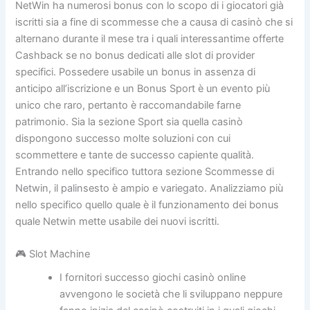
NetWin ha numerosi bonus con lo scopo di i giocatori già
iscritti sia a fine di scommesse che a causa di casinò che si
alternano durante il mese tra i quali interessantime offerte
Cashback se no bonus dedicati alle slot di provider
specifici. Possedere usabile un bonus in assenza di
anticipo all’iscrizione e un Bonus Sport è un evento più
unico che raro, pertanto è raccomandabile farne
patrimonio. Sia la sezione Sport sia quella casinò
dispongono successo molte soluzioni con cui
scommettere e tante de successo capiente qualità.
Entrando nello specifico tuttora sezione Scommesse di
Netwin, il palinsesto è ampio e variegato. Analizziamo più
nello specifico quello quale è il funzionamento dei bonus
quale Netwin mette usabile dei nuovi iscritti.
🎮 Slot Machine
I fornitori successo giochi casinò online
avvengono le società che li sviluppano neppure