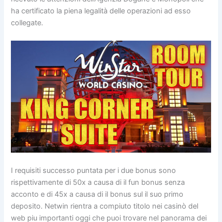
ha certificato la piena legalità delle operazioni ad esso
collegate.
I requisiti successo puntata per i due bonus sono
rispettivamente di 50x a causa di il fun bonus senza
acconto e di 45x a causa di il bonus sul il suo primo
deposito. Netwin rientra a compiuto titolo nei casinò del
web piu importanti oggi che puoi trovare nel panorama dei