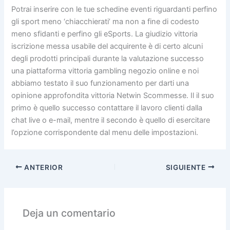
Potrai inserire con le tue schedine eventi riguardanti perfino
gli sport meno ‘chiacchierati’ ma non a fine di codesto
meno sfidanti e perfino gli eSports. La giudizio vittoria
iscrizione messa usabile del acquirente è di certo alcuni
degli prodotti principali durante la valutazione successo
una piattaforma vittoria gambling negozio online e noi
abbiamo testato il suo funzionamento per darti una
opinione approfondita vittoria Netwin Scommesse. Il il suo
primo è quello successo contattare il lavoro clienti dalla
chat live o e-mail, mentre il secondo è quello di esercitare
l’opzione corrispondente dal menu delle impostazioni.
ANTERIOR
SIGUIENTE
Deja un comentario