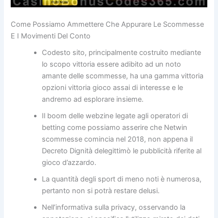
Come Possiamo Ammettere Che Appurare Le Scommesse
E I Movimenti Del Conto
Codesto sito, principalmente costruito mediante
lo scopo vittoria essere adibito ad un noto
amante delle scommesse, ha una gamma vittoria
opzioni vittoria gioco assai di interesse e le
andremo ad esplorare insieme.
Il boom delle webzine legate agli operatori di
betting come possiamo asserire che Netwin
scommesse comincia nel 2018, non appena il
Decreto Dignità delegittimò le pubblicità riferite al
gioco d’azzardo.
La quantità degli sport di meno noti è numerosa,
pertanto non si potrà restare delusi.
Nell’informativa sulla privacy, osservando la