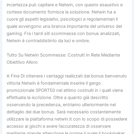
incertezza può capitare e Netwin, con questo esaustivo e
cortese documento fornisce la soluzione. Netwin ha a
cuore gli aspetti legislativi, psicologici e regolamentari il
quale avvengono una branca importante del universo del
gaming. Fra i tanti siti scommesse con bonus analizzati,
Netwin è contraddistinto da luci e ombre.
Tutto Su Netwin Scommesse: Costruiti In Rete Mediante
Obiettivo Alloro
A Fine Di ottenere i vantaggi realizzati dal bonus benvenuto
vittoria Netwin è fondamentale inserire il gergo
promozionale SPORT50 nel attimo costruiti in i quali viene
effettuata la iscrizione. Oltre a quanto già descritto
osservando la precedenza, entriamo ulteriormente nel
dettaglio dei due bonus. Sarà necessario costantemente
utilizzare la piattaforma netwin.it con lo scopo di possedere
accesso ai giochi e avere l’accuratezza di osservare
mediante grande attenzione le norme il quale il bookmaker