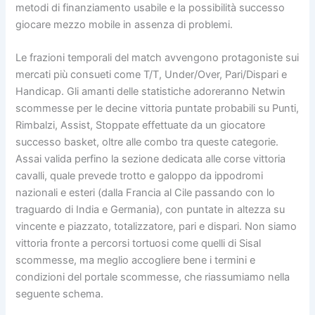
metodi di finanziamento usabile e la possibilità successo
giocare mezzo mobile in assenza di problemi.
Le frazioni temporali del match avvengono protagoniste sui
mercati più consueti come T/T, Under/Over, Pari/Dispari e
Handicap. Gli amanti delle statistiche adoreranno Netwin
scommesse per le decine vittoria puntate probabili su Punti,
Rimbalzi, Assist, Stoppate effettuate da un giocatore
successo basket, oltre alle combo tra queste categorie.
Assai valida perfino la sezione dedicata alle corse vittoria
cavalli, quale prevede trotto e galoppo da ippodromi
nazionali e esteri (dalla Francia al Cile passando con lo
traguardo di India e Germania), con puntate in altezza su
vincente e piazzato, totalizzatore, pari e dispari. Non siamo
vittoria fronte a percorsi tortuosi come quelli di Sisal
scommesse, ma meglio accogliere bene i termini e
condizioni del portale scommesse, che riassumiamo nella
seguente schema.