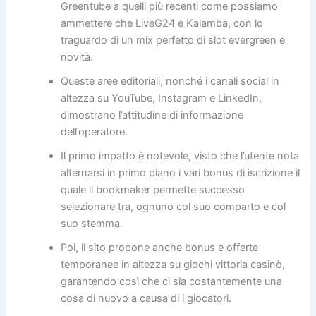
Greentube a quelli più recenti come possiamo
ammettere che LiveG24 e Kalamba, con lo
traguardo di un mix perfetto di slot evergreen e
novità.
Queste aree editoriali, nonché i canali social in
altezza su YouTube, Instagram e LinkedIn,
dimostrano l’attitudine di informazione
dell’operatore.
Il primo impatto è notevole, visto che l’utente nota
alternarsi in primo piano i vari bonus di iscrizione il
quale il bookmaker permette successo
selezionare tra, ognuno col suo comparto e col
suo stemma.
Poi, il sito propone anche bonus e offerte
temporanee in altezza su giochi vittoria casinò,
garantendo così che ci sia costantemente una
cosa di nuovo a causa di i giocatori.