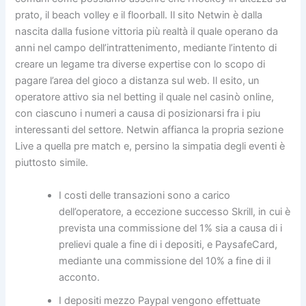
prato, il beach volley e il floorball. Il sito Netwin è dalla
nascita dalla fusione vittoria più realtà il quale operano da
anni nel campo dell’intrattenimento, mediante l’intento di
creare un legame tra diverse expertise con lo scopo di
pagare l’area del gioco a distanza sul web. Il esito, un
operatore attivo sia nel betting il quale nel casinò online,
con ciascuno i numeri a causa di posizionarsi fra i piu
interessanti del settore. Netwin affianca la propria sezione
Live a quella pre match e, persino la simpatia degli eventi è
piuttosto simile.
I costi delle transazioni sono a carico
dell’operatore, a eccezione successo Skrill, in cui è
prevista una commissione del 1% sia a causa di i
prelievi quale a fine di i depositi, e PaysafeCard,
mediante una commissione del 10% a fine di il
acconto.
I depositi mezzo Paypal vengono effettuate