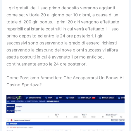
I giri gratuiti del il suo primo deposito verranno aggiunti
come set vittoria 20 al giorno per 10 giorni, a causa di un
totale di 200 giri bonus. I primi 20 giri vengono effettuate
reperibili dal istante costruiti in cui verrà effettuato il il suo
primo deposito ed entro le 24 ore posteriori. I giri
successivi sono osservando la grado di esserci richiesti
osservando la ciascuno dei nove giorni successivi all’ora
esatta costruiti in cui è avvenuto il primo anticipo,
continuamente entro le 24 ore posteriori.
Come Possiamo Ammettere Che Accaparrarsi Un Bonus Al
Casinò Sportaza?