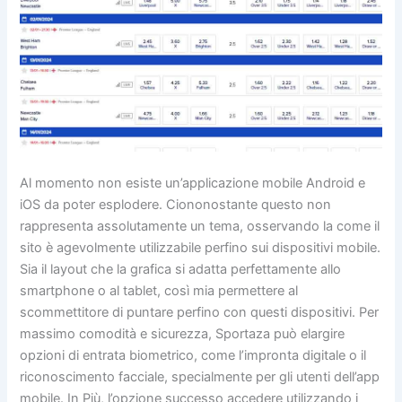
Al momento non esiste un’applicazione mobile Android e
iOS da poter esplodere. Ciononostante questo non
rappresenta assolutamente un tema, osservando la come il
sito è agevolmente utilizzabile perfino sui dispositivi mobile.
Sia il layout che la grafica si adatta perfettamente allo
smartphone o al tablet, così mia permettere al
scommettitore di puntare perfino con questi dispositivi. Per
massimo comodità e sicurezza, Sportaza può elargire
opzioni di entrata biometrico, come l’impronta digitale o il
riconoscimento facciale, specialmente per gli utenti dell’app
mobile. In Più, l’opzione successo accedere utilizzando i