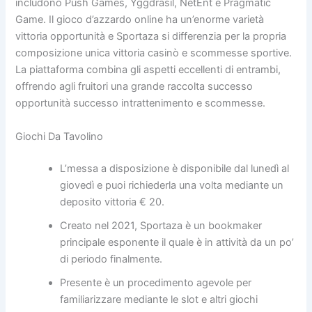
includono Push Games, Yggdrasil, NetEnt e Pragmatic
Game. Il gioco d’azzardo online ha un’enorme varietà
vittoria opportunità e Sportaza si differenzia per la propria
composizione unica vittoria casinò e scommesse sportive.
La piattaforma combina gli aspetti eccellenti di entrambi,
offrendo agli fruitori una grande raccolta successo
opportunità successo intrattenimento e scommesse.
Giochi Da Tavolino
L’messa a disposizione è disponibile dal lunedì al
giovedì e puoi richiederla una volta mediante un
deposito vittoria € 20.
Creato nel 2021, Sportaza è un bookmaker
principale esponente il quale è in attività da un po’
di periodo finalmente.
Presente è un procedimento agevole per
familiarizzare mediante le slot e altri giochi