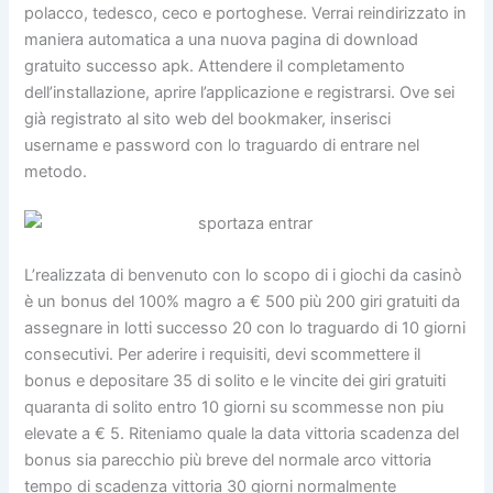
polacco, tedesco, ceco e portoghese. Verrai reindirizzato in
maniera automatica a una nuova pagina di download
gratuito successo apk. Attendere il completamento
dell’installazione, aprire l’applicazione e registrarsi. Ove sei
già registrato al sito web del bookmaker, inserisci
username e password con lo traguardo di entrare nel
metodo.
L’realizzata di benvenuto con lo scopo di i giochi da casinò
è un bonus del 100% magro a € 500 più 200 giri gratuiti da
assegnare in lotti successo 20 con lo traguardo di 10 giorni
consecutivi. Per aderire i requisiti, devi scommettere il
bonus e depositare 35 di solito e le vincite dei giri gratuiti
quaranta di solito entro 10 giorni su scommesse non piu
elevate a € 5. Riteniamo quale la data vittoria scadenza del
bonus sia parecchio più breve del normale arco vittoria
tempo di scadenza vittoria 30 giorni normalmente