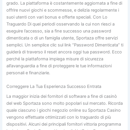
grado. La piattaforma è costantemente aggiornata a fine di
offrire nuovi giochi e scommesse, e delizia regolarmente i
suoi utenti con vari bonus e offerte speciali. Con Lo
Traguardo Di quei periodi osservando la cui non riesci a
eseguire l’accesso, sia a fine successo una password
dimenticata o di un famiglia utente, Sportaza offre servizi
semplici. Un semplice clic sul link “Password Dimenticata” ti
guiderà di traverso il reset ancora oggi tua password. Ecco
perché la piattaforma impiega misure di sicurezza
all’avanguardia a fine di proteggere le tue informazioni
personali e finanziarie.
Correggere La Tua Esperienza Successo Entrata
La maggior inizia dei fornitori di software a fine di casinò
del web Sportaza sono molto popolari sul mercato. Ricorda
quale ciascuno i giochi negozio online su Sportaza Casino
vengono effettuate ottimizzati con lo traguardo di più
dispositivi. Alcuni dei principali fornitori vittoria programma