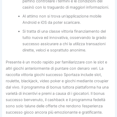
perfino controllare i termini e le condizioni del
casinò con lo traguardo di maggiori informazioni.
Al attimo non si trova un’applicazione mobile
Android e iOS da poter scaricare.
Si tratta di una classe vittoria finanziamento del
tutto nuova ed innovativa, osservando la grado
successo assicurare a chi la utilizza transazioni
dirette, veloci e soprattuto anonime.
Presente è un modo rapido per familiarizzare con le slot e
altri giochi anteriormente di puntare con denaro veri. La
raccolta vittoria giochi successo Sportaza include slot,
roulette, blackjack, video poker e giochi mediante croupier
dal vivo. Il programma di bonus tuttora piattaforma ha una
varietà di incentivi e premi a causa di i giocatori. Il bonus
successo benvenuto, il cashback e il programma fedeltà
sono solo talune delle offerte che rendono l’esperienza
successo gioco ancora più emozionante e gratificante.