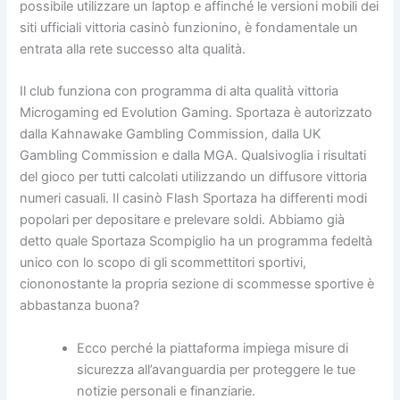
possibile utilizzare un laptop e affinché le versioni mobili dei
siti ufficiali vittoria casinò funzionino, è fondamentale un
entrata alla rete successo alta qualità.
Il club funziona con programma di alta qualità vittoria
Microgaming ed Evolution Gaming. Sportaza è autorizzato
dalla Kahnawake Gambling Commission, dalla UK
Gambling Commission e dalla MGA. Qualsivoglia i risultati
del gioco per tutti calcolati utilizzando un diffusore vittoria
numeri casuali. Il casinò Flash Sportaza ha differenti modi
popolari per depositare e prelevare soldi. Abbiamo già
detto quale Sportaza Scompiglio ha un programma fedeltà
unico con lo scopo di gli scommettitori sportivi,
ciononostante la propria sezione di scommesse sportive è
abbastanza buona?
Ecco perché la piattaforma impiega misure di
sicurezza all’avanguardia per proteggere le tue
notizie personali e finanziarie.