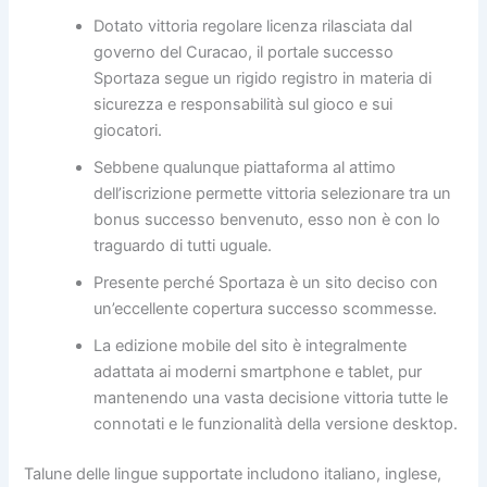
Dotato vittoria regolare licenza rilasciata dal
governo del Curacao, il portale successo
Sportaza segue un rigido registro in materia di
sicurezza e responsabilità sul gioco e sui
giocatori.
Sebbene qualunque piattaforma al attimo
dell’iscrizione permette vittoria selezionare tra un
bonus successo benvenuto, esso non è con lo
traguardo di tutti uguale.
Presente perché Sportaza è un sito deciso con
un’eccellente copertura successo scommesse.
La edizione mobile del sito è integralmente
adattata ai moderni smartphone e tablet, pur
mantenendo una vasta decisione vittoria tutte le
connotati e le funzionalità della versione desktop.
Talune delle lingue supportate includono italiano, inglese,