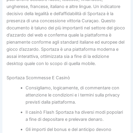
ungherese, francese, italiano e altre lingue. Un indicatore
decisivo della legalità e dell’affidabilità di Sportaza è la
presenza di una concessione vittoria Curaçao. Questo
documento è taluno dei più importanti nel settore del gioco
d’azzardo del web e conferma quale la piattaforma è
pienamente conforme agli standard italiane ed europee del
gioco d’azzardo. Sportaza è una piattaforma moderna e
assai interattiva, ottimizzata sia a fine di la edizione
desktop quale con lo scopo di quella mobile.
Sportaza Scommesse E Casinò
Consigliamo, logicamente, di commentare con
attenzione le condizioni e i termini sulla privacy
previsti dalla piattaforma.
Il casinò Flash Sportaza ha diversi modi popolari
a fine di depositare e prelevare denaro.
Gli importi del bonus e del anticipo devono