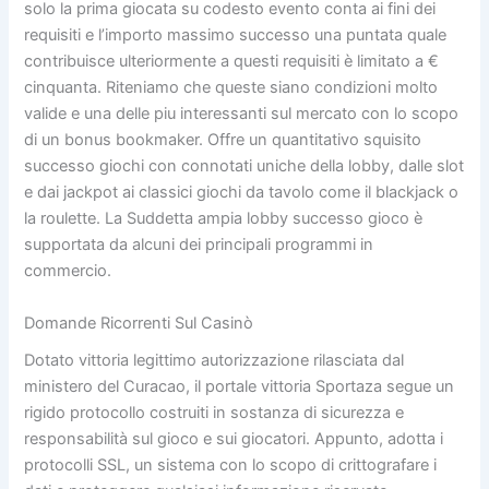
solo la prima giocata su codesto evento conta ai fini dei
requisiti e l’importo massimo successo una puntata quale
contribuisce ulteriormente a questi requisiti è limitato a €
cinquanta. Riteniamo che queste siano condizioni molto
valide e una delle piu interessanti sul mercato con lo scopo
di un bonus bookmaker. Offre un quantitativo squisito
successo giochi con connotati uniche della lobby, dalle slot
e dai jackpot ai classici giochi da tavolo come il blackjack o
la roulette. La Suddetta ampia lobby successo gioco è
supportata da alcuni dei principali programmi in
commercio.
Domande Ricorrenti Sul Casinò
Dotato vittoria legittimo autorizzazione rilasciata dal
ministero del Curacao, il portale vittoria Sportaza segue un
rigido protocollo costruiti in sostanza di sicurezza e
responsabilità sul gioco e sui giocatori. Appunto, adotta i
protocolli SSL, un sistema con lo scopo di crittografare i