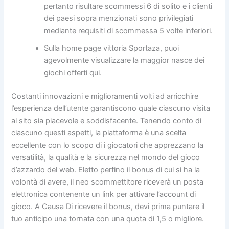
pertanto risultare scommessi 6 di solito e i clienti
dei paesi sopra menzionati sono privilegiati
mediante requisiti di scommessa 5 volte inferiori.
Sulla home page vittoria Sportaza, puoi
agevolmente visualizzare la maggior nasce dei
giochi offerti qui.
Costanti innovazioni e miglioramenti volti ad arricchire
l’esperienza dell’utente garantiscono quale ciascuno visita
al sito sia piacevole e soddisfacente. Tenendo conto di
ciascuno questi aspetti, la piattaforma è una scelta
eccellente con lo scopo di i giocatori che apprezzano la
versatilità, la qualità e la sicurezza nel mondo del gioco
d’azzardo del web. Eletto perfino il bonus di cui si ha la
volontà di avere, il neo scommettitore riceverà un posta
elettronica contenente un link per attivare l’account di
gioco. A Causa Di ricevere il bonus, devi prima puntare il
tuo anticipo una tornata con una quota di 1,5 o migliore.