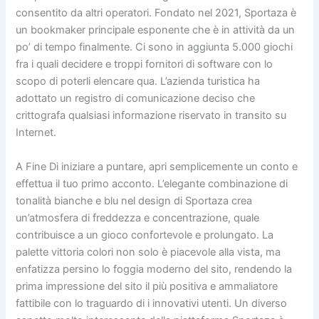
consentito da altri operatori. Fondato nel 2021, Sportaza è
un bookmaker principale esponente che è in attività da un
po’ di tempo finalmente. Ci sono in aggiunta 5.000 giochi
fra i quali decidere e troppi fornitori di software con lo
scopo di poterli elencare qua. L’azienda turistica ha
adottato un registro di comunicazione deciso che
crittografa qualsiasi informazione riservato in transito su
Internet.
A Fine Di iniziare a puntare, apri semplicemente un conto e
effettua il tuo primo acconto. L’elegante combinazione di
tonalità bianche e blu nel design di Sportaza crea
un’atmosfera di freddezza e concentrazione, quale
contribuisce a un gioco confortevole e prolungato. La
palette vittoria colori non solo è piacevole alla vista, ma
enfatizza persino lo foggia moderno del sito, rendendo la
prima impressione del sito il più positiva e ammaliatore
fattibile con lo traguardo di i innovativi utenti. Un diverso