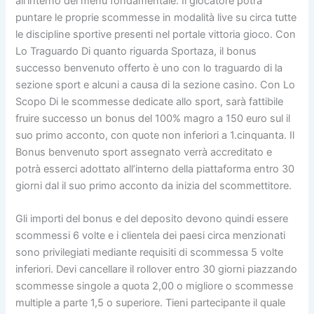
all’interno del menù fondamentale. Il giocatore potrà
puntare le proprie scommesse in modalità live su circa tutte
le discipline sportive presenti nel portale vittoria gioco. Con
Lo Traguardo Di quanto riguarda Sportaza, il bonus
successo benvenuto offerto è uno con lo traguardo di la
sezione sport e alcuni a causa di la sezione casino. Con Lo
Scopo Di le scommesse dedicate allo sport, sarà fattibile
fruire successo un bonus del 100% magro a 150 euro sul il
suo primo acconto, con quote non inferiori a 1.cinquanta. Il
Bonus benvenuto sport assegnato verrà accreditato e
potrà esserci adottato all’interno della piattaforma entro 30
giorni dal il suo primo acconto da inizia del scommettitore.
Gli importi del bonus e del deposito devono quindi essere
scommessi 6 volte e i clientela dei paesi circa menzionati
sono privilegiati mediante requisiti di scommessa 5 volte
inferiori. Devi cancellare il rollover entro 30 giorni piazzando
scommesse singole a quota 2,00 o migliore o scommesse
multiple a parte 1,5 o superiore. Tieni partecipante il quale