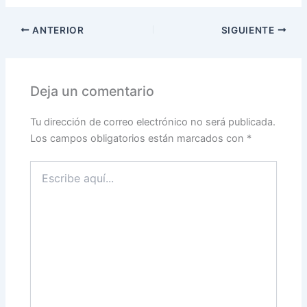
ANTERIOR
SIGUIENTE
Deja un comentario
Tu dirección de correo electrónico no será publicada.
Los campos obligatorios están marcados con
*
Escribe
aquí...