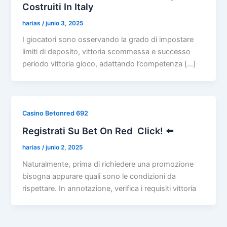
Costruiti In Italy
harias
/
junio 3, 2025
I giocatori sono osservando la grado di impostare
limiti di deposito, vittoria scommessa e successo
periodo vittoria gioco, adattando l’competenza […]
Casino Betonred 692
Registrati Su Bet On Red ️ Click! ⬅️
harias
/
junio 2, 2025
Naturalmente, prima di richiedere una promozione
bisogna appurare quali sono le condizioni da
rispettare. In annotazione, verifica i requisiti vittoria