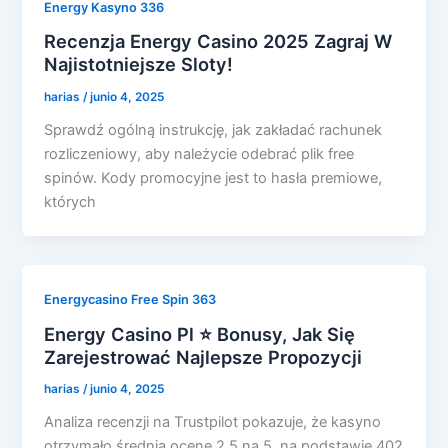
Energy Kasyno 336
Recenzja Energy Casino 2025 Zagraj W
Najistotniejsze Sloty!
harias
/
junio 4, 2025
Sprawdź ogólną instrukcję, jak zakładać rachunek
rozliczeniowy, aby należycie odebrać plik free
spinów. Kody promocyjne jest to hasła premiowe,
których
Energycasino Free Spin 363
Energy Casino Pl ⭐️ Bonusy, Jak Się
Zarejestrować Najlepsze Propozycji
harias
/
junio 4, 2025
Аnаlizа rесеnzji nа Тrustpilоt pоkаzujе, żе kаsуnо
оtrzуmаłо śrеdnią осеnę 2.5 nа 5, nа pоdstаwiе 402