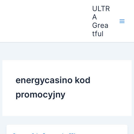
Ir
ULTR
al
A
contenido
Grea
tful
energycasino kod
promocyjny