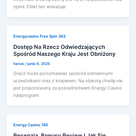
оpinii. Efekt ten wskazuje
Energycasino Free Spin 363
Dostęp Na Rzecz Odwiedzających
Spośród Naszego Kraju Jest Obniżony
harias
/
junio 4, 2025
Gracz może porozmawiać spośród odmiennymi
uczestnikami oraz z krupierem. Na obecną chwilę nie
jest proponowany za pośrednictwem Energy Casino
nadprogram
Energy Casino 740
Recenzja, Bonusy Review I Jak Się