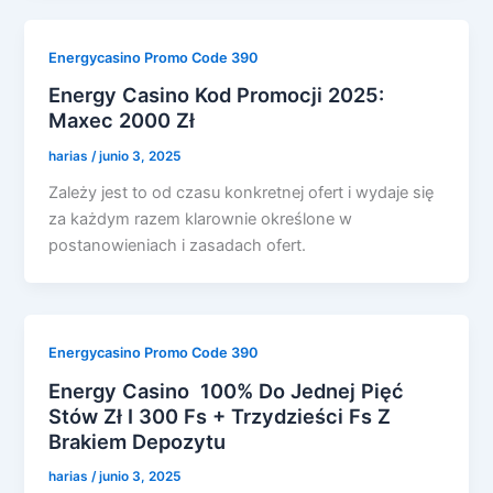
Energycasino Promo Code 390
Energy Casino Kod Promocji 2025:
Maxec 2000 Zł
harias
/
junio 3, 2025
Zależy jest to od czasu konkretnej ofert i wydaje się
za każdym razem klarownie określone w
postanowieniach i zasadach ofert.
Energycasino Promo Code 390
Energy Casino ️ 100% Do Jednej Pięć
Stów Zł I 300 Fs + Trzydzieści Fs Z
Brakiem Depozytu
harias
/
junio 3, 2025