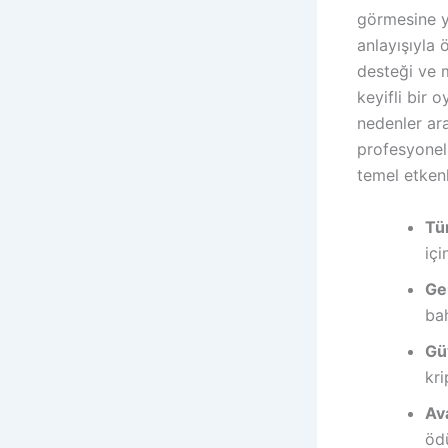
görmesine yo
anlayışıyla 
desteği ve m
keyifli bir
nedenler ara
profesyonel
temel etkenl
Tü
içi
Ge
bah
Gü
kri
Ava
ödü