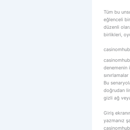
Tüm bu unsur
eğlenceli b
düzenli olar
birlikleri, 
casinomhub 
casinomhub 
denemenin i
sınırlamalar
Bu senaryol
doğrudan li
gizli ağ ve
Giriş ekranı
yazmanız şar
casinomhub,