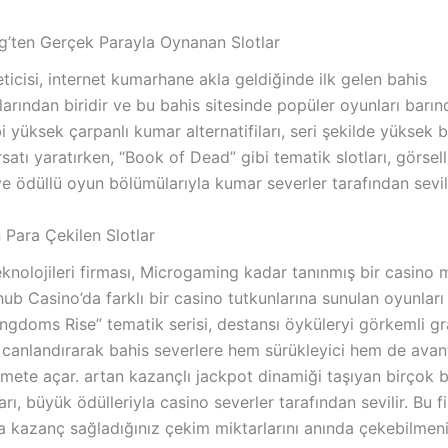
’ten Gerçek Parayla Oynanan Slotlar
reticisi, internet kumarhane akla geldiğinde ilk gelen bahis
arından biridir ve bu bahis sitesinde popüler oyunları barındı
i yüksek çarpanlı kumar alternatifiları, seri şekilde yüksek ba
satı yaratırken, “Book of Dead” gibi tematik slotları, görsell
ve ödüllü oyun bölümülarıyla kumar severler tarafından sevili
 Para Çekilen Slotlar
knolojileri firması, Microgaming kadar tanınmış bir casino 
b Casino’da farklı bir casino tutkunlarına sunulan oyunları
ingdoms Rise” tematik serisi, destansı öyküleryi görkemli gr
 canlandırarak bahis severlere hem sürükleyici hem de avanta
mete açar. artan kazançlı jackpot dinamiği taşıyan birçok b
rı, büyük ödülleriyla casino severler tarafından sevilir. Bu 
a kazanç sağladığınız çekim miktarlarını anında çekebilmeni