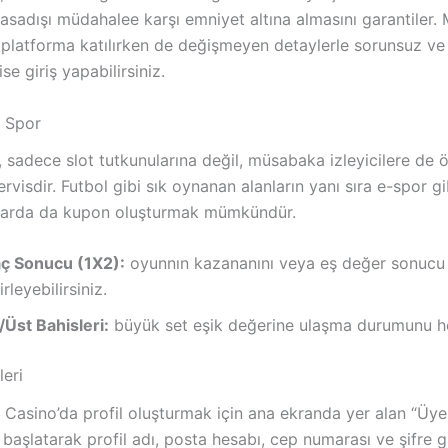
asadışı müdahalee karşı emniyet altına almasını garantiler. 
platforma katılırken de değişmeyen detaylerle sorunsuz ve ş
se giriş yapabilirsiniz.
 Spor
 sadece slot tutkunularına değil, müsabaka izleyicilere de 
ervisdir. Futbol gibi sık oynanan alanların yanı sıra e-spor gi
larda da kupon oluşturmak mümkündür.
ç Sonucu (1X2):
oyunnın kazananını veya eş değer sonucu i
irleyebilirsiniz.
/Üst Bahisleri:
büyük set eşik değerine ulaşma durumunu h
leri
Casino’da profil oluşturmak için ana ekranda yer alan “Üye
aşlatarak profil adı, posta hesabı, cep numarası ve şifre g