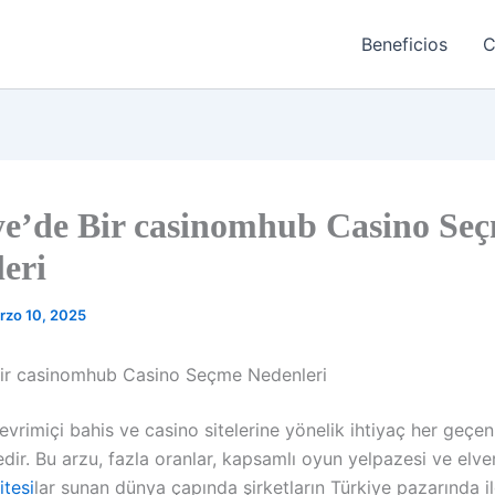
Beneficios
C
e’de Bir casinomhub Casino Se
eri
rzo 10, 2025
Bir casinomhub Casino Seçme Nedenleri
evrimiçi bahis ve casino sitelerine yönelik ihtiyaç her geçe
ir. Bu arzu, fazla oranlar, kapsamlı oyun yelpazesi ve elver
itesi
lar sunan dünya çapında şirketların Türkiye pazarında il