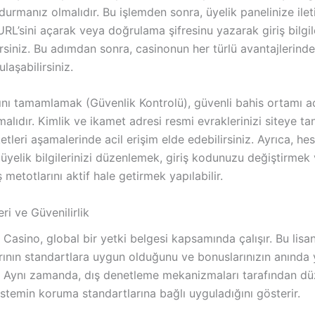
ldurmanız olmalıdır. Bu işlemden sonra, üyelik panelinize ile
L’sini açarak veya doğrulama şifresinu yazarak giriş bilgile
rsiniz. Bu adımdan sonra, casinonun her türlü avantajlerind
laşabilirsiniz.
ını tamamlamak (Güvenlik Kontrolü), güvenli bahis ortamı a
malıdır. Kimlik ve ikamet adresi resmi evraklerinizi siteye t
tleri aşamalerinde acil erişim elde edebilirsiniz. Ayrıca, hes
yelik bilgilerinizi düzenlemek, giriş kodunuzu değiştirmek 
ş metotlarını aktif hale getirmek yapılabilir.
eri ve Güvenilirlik
asino, global bir yetki belgesi kapsamında çalışır. Bu lisan
ının standartlara uygun olduğunu ve bonuslarınızın anında ya
ir. Aynı zamanda, dış denetleme mekanizmaları tarafından dü
istemin koruma standartlarına bağlı uyguladığını gösterir.