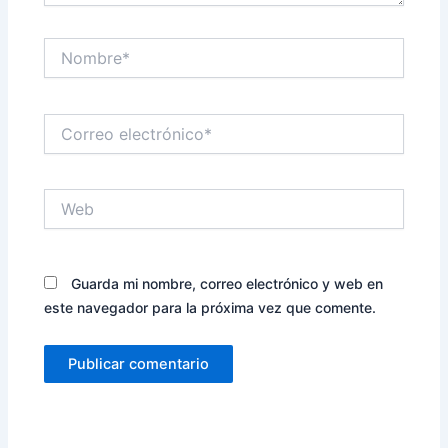
Nombre*
Correo
electrónico*
Web
Guarda mi nombre, correo electrónico y web en
este navegador para la próxima vez que comente.