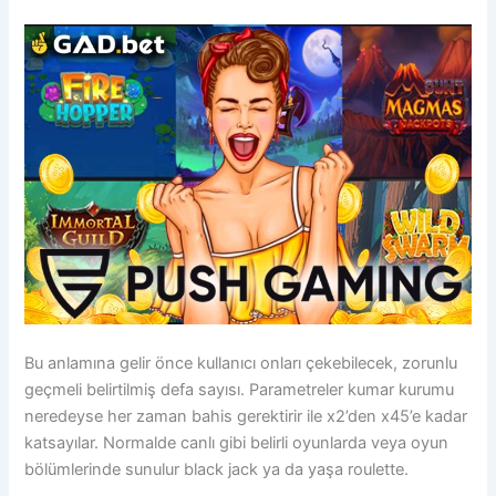
Bu anlamına gelir önce kullanıcı onları çekebilecek, zorunlu
geçmeli belirtilmiş defa sayısı. Parametreler kumar kurumu
neredeyse her zaman bahis gerektirir ile x2’den x45’e kadar
katsayılar. Normalde canlı gibi belirli oyunlarda veya oyun
bölümlerinde sunulur black jack ya da yaşa roulette.