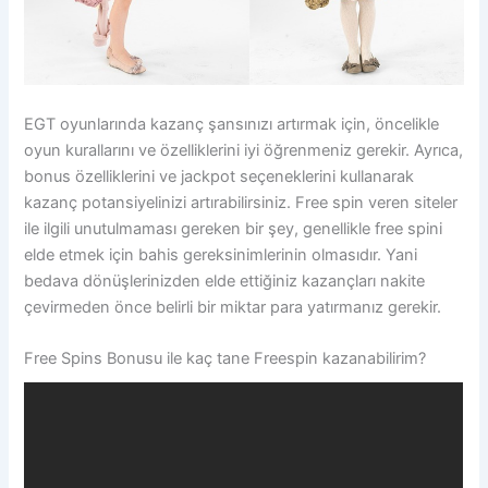
EGT oyunlarında kazanç şansınızı artırmak için, öncelikle
oyun kurallarını ve özelliklerini iyi öğrenmeniz gerekir. Ayrıca,
bonus özelliklerini ve jackpot seçeneklerini kullanarak
kazanç potansiyelinizi artırabilirsiniz. Free spin veren siteler
ile ilgili unutulmaması gereken bir şey, genellikle free spini
elde etmek için bahis gereksinimlerinin olmasıdır. Yani
bedava dönüşlerinizden elde ettiğiniz kazançları nakite
çevirmeden önce belirli bir miktar para yatırmanız gerekir.
Free Spins Bonusu ile kaç tane Freespin kazanabilirim?