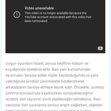
Uygun oyunların listesi, bonus teklifinin hüküm ve
koşullarında özetlenecektir. Bazı yeni kumarhaneler,
oyuncuları, tavsiye edilen kişiler kaydolduğunda ve para
yatırdığında ücretsiz çevirmelerle ödüllendirerek
arkadaşlarını tavsiye etmeye teşvik eder. Öncelikle, ücretsiz
çevirme bonusunuza kaydolurken oynayabileceğiniz
ücretsiz slot sayısının sınırlı olabileceğini bilmelisiniz. Bazı
casinolar tüm oyunlarına sınırsız erişim sağlarken, diğerleri