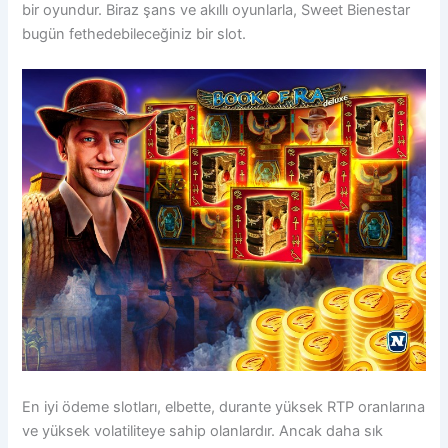
bir oyundur. Biraz şans ve akıllı oyunlarla, Sweet Bienestar
bugün fethedebileceğiniz bir slot.
En iyi ödeme slotları, elbette, durante yüksek RTP oranlarına
ve yüksek volatiliteye sahip olanlardır. Ancak daha sık