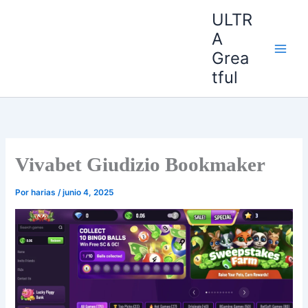
Ir
ULTR
al
A
contenido
Grea
tful
Vivabet Giudizio Bookmaker
Por
harias
/
junio 4, 2025