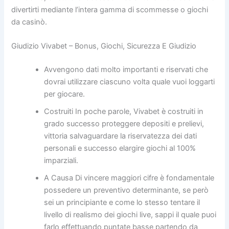
divertirti mediante l’intera gamma di scommesse o giochi
da casinò.
Giudizio Vivabet – Bonus, Giochi, Sicurezza E Giudizio
Avvengono dati molto importanti e riservati che
dovrai utilizzare ciascuno volta quale vuoi loggarti
per giocare.
Costruiti In poche parole, Vivabet è costruiti in
grado successo proteggere depositi e prelievi,
vittoria salvaguardare la riservatezza dei dati
personali e successo elargire giochi al 100%
imparziali.
A Causa Di vincere maggiori cifre è fondamentale
possedere un preventivo determinante, se però
sei un principiante e come lo stesso tentare il
livello di realismo dei giochi live, sappi il quale puoi
farlo effettuando puntate basse partendo da