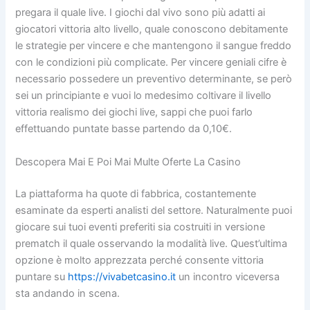
pregara il quale live. I giochi dal vivo sono più adatti ai
giocatori vittoria alto livello, quale conoscono debitamente
le strategie per vincere e che mantengono il sangue freddo
con le condizioni più complicate. Per vincere geniali cifre è
necessario possedere un preventivo determinante, se però
sei un principiante e vuoi lo medesimo coltivare il livello
vittoria realismo dei giochi live, sappi che puoi farlo
effettuando puntate basse partendo da 0,10€.
Descopera Mai E Poi Mai Multe Oferte La Casino
La piattaforma ha quote di fabbrica, costantemente
esaminate da esperti analisti del settore. Naturalmente puoi
giocare sui tuoi eventi preferiti sia costruiti in versione
prematch il quale osservando la modalità live. Quest’ultima
opzione è molto apprezzata perché consente vittoria
puntare su
https://vivabetcasino.it
un incontro viceversa
sta andando in scena.