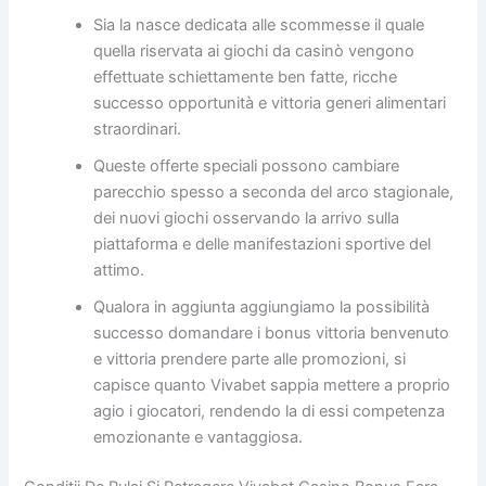
Sia la nasce dedicata alle scommesse il quale
quella riservata ai giochi da casinò vengono
effettuate schiettamente ben fatte, ricche
successo opportunità e vittoria generi alimentari
straordinari.
Queste offerte speciali possono cambiare
parecchio spesso a seconda del arco stagionale,
dei nuovi giochi osservando la arrivo sulla
piattaforma e delle manifestazioni sportive del
attimo.
Qualora in aggiunta aggiungiamo la possibilità
successo domandare i bonus vittoria benvenuto
e vittoria prendere parte alle promozioni, si
capisce quanto Vivabet sappia mettere a proprio
agio i giocatori, rendendo la di essi competenza
emozionante e vantaggiosa.