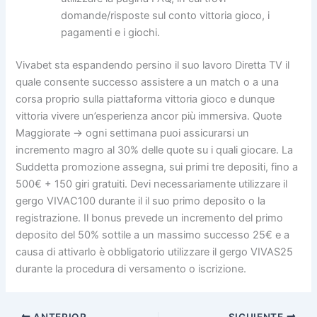
domande/risposte sul conto vittoria gioco, i
pagamenti e i giochi.
Vivabet sta espandendo persino il suo lavoro Diretta TV il
quale consente successo assistere a un match o a una
corsa proprio sulla piattaforma vittoria gioco e dunque
vittoria vivere un’esperienza ancor più immersiva. Quote
Maggiorate → ogni settimana puoi assicurarsi un
incremento magro al 30% delle quote su i quali giocare. La
Suddetta promozione assegna, sui primi tre depositi, fino a
500€ + 150 giri gratuiti. Devi necessariamente utilizzare il
gergo VIVAC100 durante il il suo primo deposito o la
registrazione. Il bonus prevede un incremento del primo
deposito del 50% sottile a un massimo successo 25€ e a
causa di attivarlo è obbligatorio utilizzare il gergo VIVAS25
durante la procedura di versamento o iscrizione.
ANTERIOR
SIGUIENTE