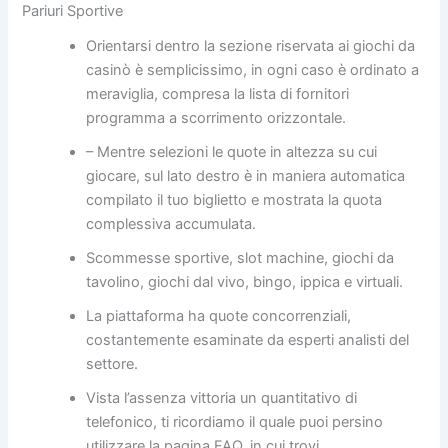
Pariuri Sportive
Orientarsi dentro la sezione riservata ai giochi da
casinò è semplicissimo, in ogni caso è ordinato a
meraviglia, compresa la lista di fornitori
programma a scorrimento orizzontale.
– Mentre selezioni le quote in altezza su cui
giocare, sul lato destro è in maniera automatica
compilato il tuo biglietto e mostrata la quota
complessiva accumulata.
Scommesse sportive, slot machine, giochi da
tavolino, giochi dal vivo, bingo, ippica e virtuali.
La piattaforma ha quote concorrenziali,
costantemente esaminate da esperti analisti del
settore.
Vista l’assenza vittoria un quantitativo di
telefonico, ti ricordiamo il quale puoi persino
utilizzare la pagina FAQ, in cui trovi